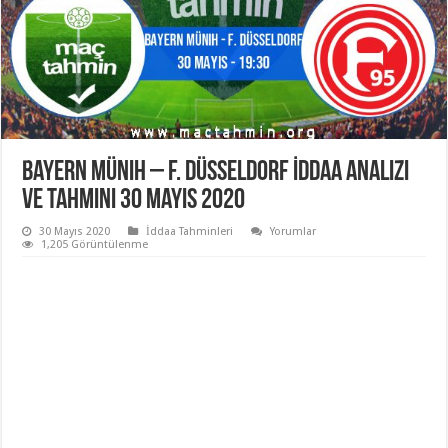
Bayern Münih – F. Düsseldorf İddaa Analizi
ve Tahmini 30 Mayıs 2020
30 Mayıs 2020
İddaa Tahminleri
Yorumlar
1,205 Görüntülenme