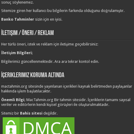
sonuç söylenemez.
Sitemize giren her kullanıcı bu bilgilerin farkında olduğunu doğrulamıştır.
Banko Tahminler
sizin için en iyisi.
İletişim / Öneri / Reklam
Her türlü öneri, istek ve reklam için iletişime geçebilirsiniz:
İletişim Bilgileri;
Bilgilerimiz güncellenmektedir. Ara ara tekrar kontol edin.
İçeriklerimiz Koruma Altında
mactahmin.org sitesinde yayınlanan içerikleri kaynak belirtmeden paylaşanlar
hakkında işlem başlatılacaktır.
Önemli Bilgi;
MacTahmin.org Bir tahmin sitesidir. İçeriklerin tamamı sayısal
veriler ve editörlerin kendi kişisel görüşleri ile oluşturulmaktadır.
Sitemiz bir
Bahis sitesi
değildir.