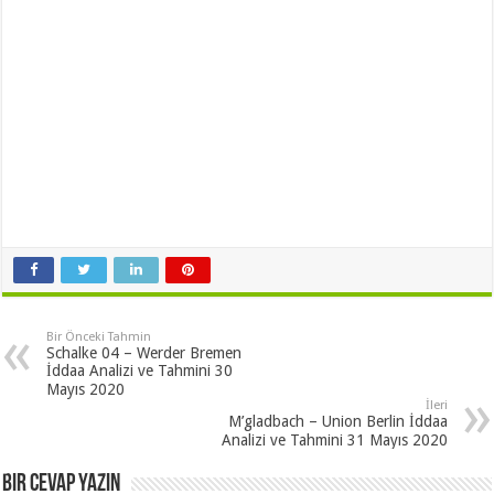
Bir Önceki Tahmin
Schalke 04 – Werder Bremen
İddaa Analizi ve Tahmini 30
Mayıs 2020
İleri
M’gladbach – Union Berlin İddaa
Analizi ve Tahmini 31 Mayıs 2020
Bir cevap yazın