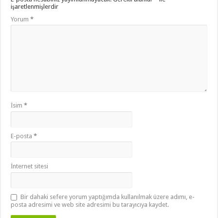
işaretlenmişlerdir
Yorum
*
İsim
*
E-posta
*
İnternet sitesi
Bir dahaki sefere yorum yaptığımda kullanılmak üzere adımı, e-
posta adresimi ve web site adresimi bu tarayıcıya kaydet.