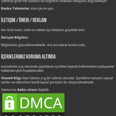
Sitemize giren her kullanıcı bu bilgilerin farkında olduğunu doğrulamıştır.
Banko Tahminler
sizin için en iyisi.
İletişim / Öneri / Reklam
Her türlü öneri, istek ve reklam için iletişime geçebilirsiniz:
İletişim Bilgileri;
Bilgilerimiz güncellenmektedir. Ara ara tekrar kontol edin.
İçeriklerimiz Koruma Altında
mactahmin.org sitesinde yayınlanan içerikleri kaynak belirtmeden paylaşanlar
hakkında işlem başlatılacaktır.
Önemli Bilgi;
MacTahmin.org Bir tahmin sitesidir. İçeriklerin tamamı sayısal
veriler ve editörlerin kendi kişisel görüşleri ile oluşturulmaktadır.
Sitemiz bir
Bahis sitesi
değildir.