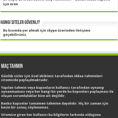
için
eren
Hangi Siteler Güvenli?
Bu kısımda yer almak için skype üzerinden iletişime
geçebilirsiniz.
Maç Tahmin
Günlük sizler için özel ekibimiz tarafından
iddaa tahminleri
sitemizde paylaşılmaktadır.
Yapılan tahmin veya kuponların kullanıcı tarafından oynanıp
oynanmaması veya her hangi bir yerde bu kuponları paylaşması ile
oluşan sorumluluklar bize ait değildir.
Banko kuponlar tamamen tahmine dayalıdır. Hiç bir zaman için
kesin bir sonuç söylenemez.
Sitemize giren her kullanıcı bu bilgilerin farkında olduğunu