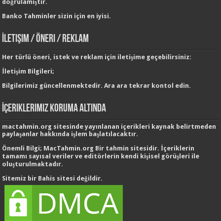
doğrulamıştır.
Banko Tahminler
sizin için en iyisi.
İletişim / Öneri / Reklam
Her türlü öneri, istek ve reklam için iletişime geçebilirsiniz:
İletişim Bilgileri;
Bilgilerimiz güncellenmektedir. Ara ara tekrar kontol edin.
İçeriklerimiz Koruma Altında
mactahmin.org sitesinde yayınlanan içerikleri kaynak belirtmeden
paylaşanlar hakkında işlem başlatılacaktır.
Önemli Bilgi;
MacTahmin.org Bir tahmin sitesidir. İçeriklerin
tamamı sayısal veriler ve editörlerin kendi kişisel görüşleri ile
oluşturulmaktadır.
Sitemiz bir
Bahis sitesi
değildir.