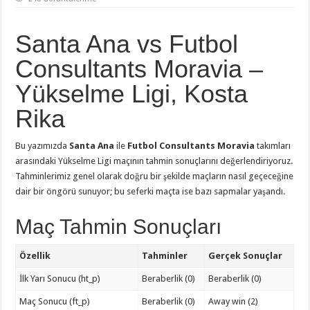
Santa Ana vs Futbol
Consultants Moravia –
Yükselme Ligi, Kosta
Rika
Bu yazımızda
Santa Ana
ile
Futbol Consultants Moravia
takımları
arasındaki Yükselme Ligi maçının tahmin sonuçlarını değerlendiriyoruz.
Tahminlerimiz genel olarak doğru bir şekilde maçların nasıl geçeceğine
dair bir öngörü sunuyor; bu seferki maçta ise bazı sapmalar yaşandı.
Maç Tahmin Sonuçları
Özellik
Tahminler
Gerçek Sonuçlar
İlk Yarı Sonucu (ht_p)
Beraberlik (0)
Beraberlik (0)
Maç Sonucu (ft_p)
Beraberlik (0)
Away win (2)