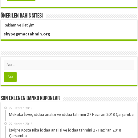
Önerilen Bahis Sitesi
Reklam ve İletişim
skype@mactahmin.org
Son Eklenen Banko Kuponlar
27 Haziran 2018
Meksika İsveç iddaa analizi ve iddaa tahmini 27 Haziran 2018 Çarşamba
27 Haziran 2018
İsviçre Kosta Rika iddaa analizi ve iddaa tahmini 27 Haziran 2018
Çarşamba