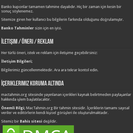
Banko kuponlar tamamen tahmine dayalıdır. Hiç bir zaman için kesin bir
sonuç söylenemez.
Sitemize giren her kullanıcı bu bilgilerin farkında olduğunu doğrulamıştır.
Banko Tahminler
sizin için en iyisi.
İletişim / Öneri / Reklam
Her türlü öneri, istek ve reklam için iletişime geçebilirsiniz:
İletişim Bilgileri;
Bilgilerimiz güncellenmektedir. Ara ara tekrar kontol edin.
İçeriklerimiz Koruma Altında
mactahmin.org sitesinde yayınlanan içerikleri kaynak belirtmeden paylaşanlar
hakkında işlem başlatılacaktır.
Önemli Bilgi;
MacTahmin.org Bir tahmin sitesidir. İçeriklerin tamamı sayısal
veriler ve editörlerin kendi kişisel görüşleri ile oluşturulmaktadır.
Sitemiz bir
Bahis sitesi
değildir.