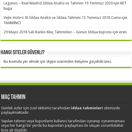
Leganes – Real Madrid İddaa Analizi ve Tahmini 19 Temmuz 2020
için
KET
buğa
Vejle-Hobro IK İddaa Analizi ve İddaa Tahmini 13 Temmuz 2018 Cuma
için
TAHMİNCİ
29 Mayıs 2018 Salı Banko Maç Tahminleri – Günün İddaa Kuponu
için
eren
Hangi Siteler Güvenli?
Bu kısımda yer almak için skype üzerinden iletişime geçebilirsiniz.
Maç Tahmin
Günlük sizler için özel ekibimiz tarafından
iddaa tahminleri
sitemizde
paylaşılmaktadır.
Yapılan tahmin veya kuponların kullanıcı tarafından oynanıp oynanmaması
veya her hangi bir yerde bu kuponları paylaşması ile oluşan sorumluluklar
bize ait değildir.