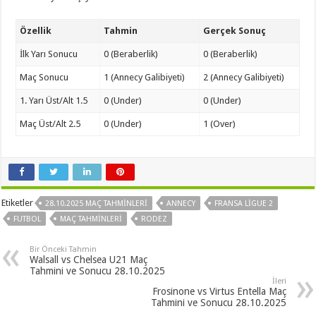
Özellik
Tahmin
Gerçek Sonuç
İlk Yarı Sonucu
0 (Beraberlik)
0 (Beraberlik)
Maç Sonucu
1 (Annecy Galibiyeti)
2 (Annecy Galibiyeti)
1. Yarı Üst/Alt 1.5
0 (Under)
0 (Under)
Maç Üst/Alt 2.5
0 (Under)
1 (Over)
Etiketler
28.10.2025 MAÇ TAHMINLERI
ANNECY
FRANSA LIGUE 2
FUTBOL
MAÇ TAHMINLERI
RODEZ
Bir Önceki Tahmin
Walsall vs Chelsea U21 Maç
Tahmini ve Sonucu 28.10.2025
İleri
Frosinone vs Virtus Entella Maç
Tahmini ve Sonucu 28.10.2025