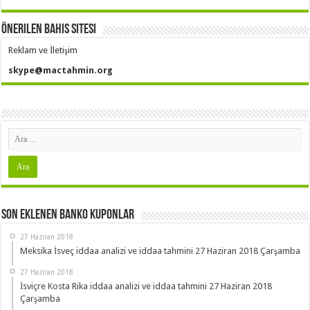
Önerilen Bahis Sitesi
Reklam ve İletişim
skype@mactahmin.org
Son Eklenen Banko Kuponlar
27 Haziran 2018
Meksika İsveç iddaa analizi ve iddaa tahmini 27 Haziran 2018 Çarşamba
27 Haziran 2018
İsviçre Kosta Rika iddaa analizi ve iddaa tahmini 27 Haziran 2018
Çarşamba