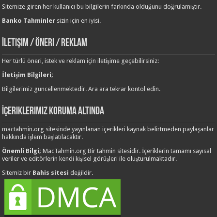
Sitemize giren her kullanıcı bu bilgilerin farkında olduğunu doğrulamıştır.
Banko Tahminler
sizin için en iyisi.
İletişim / Öneri / Reklam
Her türlü öneri, istek ve reklam için iletişime geçebilirsiniz:
İletişim Bilgileri;
Bilgilerimiz güncellenmektedir. Ara ara tekrar kontol edin.
İçeriklerimiz Koruma Altında
mactahmin.org sitesinde yayınlanan içerikleri kaynak belirtmeden paylaşanlar
hakkında işlem başlatılacaktır.
Önemli Bilgi;
MacTahmin.org Bir tahmin sitesidir. İçeriklerin tamamı sayısal
veriler ve editörlerin kendi kişisel görüşleri ile oluşturulmaktadır.
Sitemiz bir
Bahis sitesi
değildir.