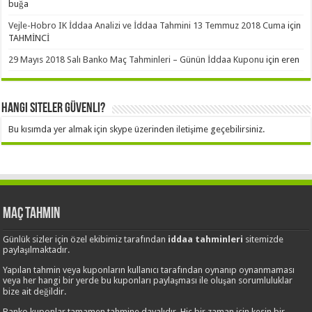
buğa
Vejle-Hobro IK İddaa Analizi ve İddaa Tahmini 13 Temmuz 2018 Cuma
için
TAHMİNCİ
29 Mayıs 2018 Salı Banko Maç Tahminleri – Günün İddaa Kuponu
için
eren
Hangi Siteler Güvenli?
Bu kısımda yer almak için skype üzerinden iletişime geçebilirsiniz.
Maç Tahmin
Günlük sizler için özel ekibimiz tarafından
iddaa tahminleri
sitemizde
paylaşılmaktadır.
Yapılan tahmin veya kuponların kullanıcı tarafından oynanıp oynanmaması
veya her hangi bir yerde bu kuponları paylaşması ile oluşan sorumluluklar
bize ait değildir.
Banko kuponlar tamamen tahmine dayalıdır. Hiç bir zaman için kesin bir