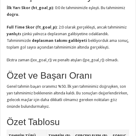
İlk Yarı Skor (ht_goal_p):
0:0 ile tahminimizle eşleşti. Bu tahminimiz
doğru
.
Full Time Skor (ft_goal_p):
2:0 olarak gerçekleşti, ancak tahminimiz
yanlıştı
çünkü yalnızca deplasman galibiyetine odaklandık.
Tahminimizde
deplasman takımı galibiyeti
bekliyorduk ama sonuç,
toplam gol sayısı açısından tahminimizin altında gerçekleşti.
Ekstra zaman ([ex_goal_r]) ve penaltı atışları ([pe_goal_r]) olmadı.
Özet ve Başarı Oranı
Genel tahmin başarı oranımız %50. İlk yarı tahminimiz doğruyken, son
yarı tahminimiz beklenenin altında kaldı. Bu sonuçları değerlendirirken,
gelecek maçlar için daha dikkatli olmamız gereken noktaları göz
önünde bulundurmalıyız.
Özet Tablosu
TAHMIN TÜRÜ
TAHMIN (P)
GERÇEKLEŞEN (R)
SONUÇ