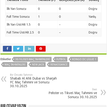
İlk Yarı Sonucu
0
0
Doğru
Full Time Sonucu
1
0
Yanlış
İlk Yarı Üst/Alt 1.5
0
–
Doğru
Full Time Üst/Alt 2.5
0
–
Doğru
Etiketler
30.10.2025 MAÇ TAHMINLERI
FUTBOL
KONGO DC LIGUE 1
MAÇ TAHMINLERI
NEW JACK
RENAISSANCE
Bir Önceki Tahmin
Shabab Al Ahli Dubai vs Sharjah
FC Maç Tahmini ve Sonucu
30.10.2025
İleri
Pelister vs Tikveš Maç Tahmini ve
Sonucu 30.10.2025
Bir cevap yazın