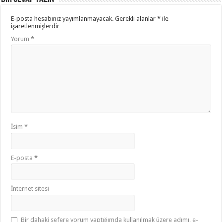
E-posta hesabınız yayımlanmayacak.
Gerekli alanlar
*
ile
işaretlenmişlerdir
Yorum
*
İsim
*
E-posta
*
İnternet sitesi
Bir dahaki sefere yorum yaptığımda kullanılmak üzere adımı, e-