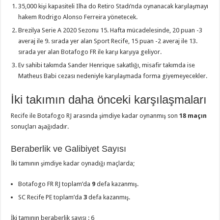
35,000 kişi kapasiteli Ilha do Retiro Stadı’nda oynanacak karşılaşmayı
hakem Rodrigo Alonso Ferreira yönetecek.
Brezilya Serie A 2020 Sezonu 15. Hafta mücadelesinde, 20 puan -3
averaj ile 9. sırada yer alan Sport Recife, 15 puan -2 averaj ile 13.
sırada yer alan Botafogo FR ile karşı karşıya geliyor.
Ev sahibi takımda Sander Henrique sakatlığı, misafir takımda ise
Matheus Babi cezası nedeniyle karşılaşmada forma giyemeyecekler.
İki takımın daha önceki karşılaşmaları
Recife ile Botafogo RJ arasında şimdiye kadar oynanmış son
18 maçın
sonuçları aşağıdadır.
Beraberlik ve Galibiyet Sayısı
İki tamının şimdiye kadar oynadığı maçlarda;
Botafogo FR RJ toplam’da
9
defa kazanmış.
SC Recife PE toplam’da
3
defa kazanmış.
İki tamının beraberlik sayısı : 6