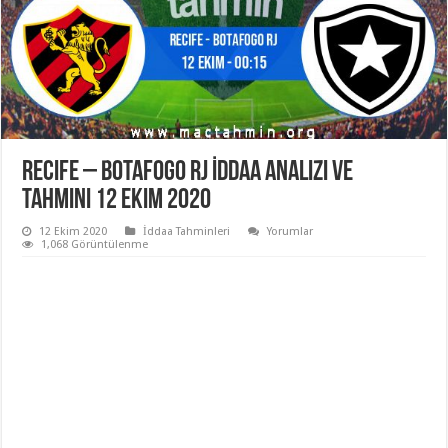
Recife – Botafogo RJ İddaa Analizi ve
Tahmini 12 Ekim 2020
12 Ekim 2020
İddaa Tahminleri
Yorumlar
1,068 Görüntülenme