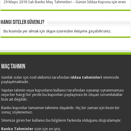
29 Mayıs 2018 Salı Banko Maç Tahminleri – Günün İddaa Kuponu
için
eren
Hangi Siteler Güvenli?
Bu kısımda yer almak için skype üzerinden iletişime geçebilirsiniz.
Maç Tahmin
Günlük sizler için özel ekibimiz tarafından
iddaa tahminleri
sitemizde
paylaşılmaktadır.
Yapılan tahmin veya kuponların kullanıcı tarafından oynanıp oynanmaması
veya her hangi bir yerde bu kuponları paylaşması ile oluşan sorumluluklar
bize ait değildir.
Banko kuponlar tamamen tahmine dayalıdır. Hiç bir zaman için kesin bir
sonuç söylenemez.
Sitemize giren her kullanıcı bu bilgilerin farkında olduğunu doğrulamıştır.
Banko Tahminler
sizin için en iyisi.