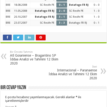
BRE
18.08.2008
SC Recife PE
0 – 1
Botafogo FR RJ
0 – 0
BRE
11.05.2008
Botafogo FR RJ
2 – 0
SC Recife PE
1 – 0
BRE
20.10.2007
Botafogo FR RJ
3 – 1
SC Recife PE
1 – 0
BRE
23.07.2007
SC Recife PE
3 – 3
Botafogo FR RJ
0 – 1
Bir Önceki Tahmin
Atl Goianiense – Bragantino SP
İddaa Analizi ve Tahmini 12 Ekim
2020
İleri
Internacional – Paranaense
İddaa Analizi ve Tahmini 12 Ekim
2020
Bir cevap yazın
E-posta hesabınız yayımlanmayacak.
Gerekli alanlar
*
ile
işaretlenmişlerdir
Yorum
*