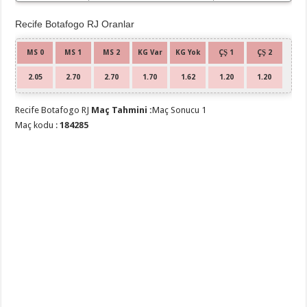
Recife Botafogo RJ Oranlar
MS 0
MS 1
MS 2
KG Var
KG Yok
ÇŞ 1
ÇŞ 2
2.05
2.70
2.70
1.70
1.62
1.20
1.20
Recife Botafogo RJ
Maç Tahmini :
Maç Sonucu 1
Maç kodu :
184285