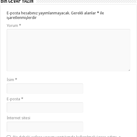
Bir cevap yazın
E-posta hesabınız yayımlanmayacak.
Gerekli alanlar
*
ile
işaretlenmişlerdir
Yorum
*
İsim
*
E-posta
*
İnternet sitesi