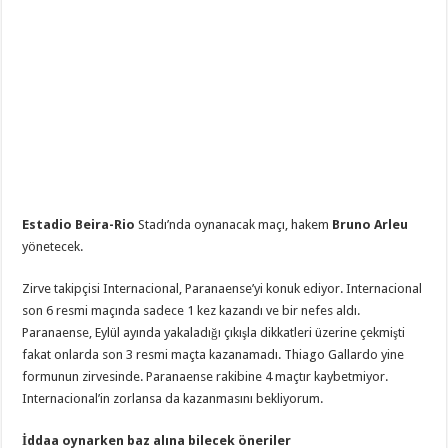
Estadio Beira-Rio
Stadı’nda oynanacak maçı, hakem
Bruno Arleu
yönetecek.
Zirve takipçisi Internacional, Paranaense’yi konuk ediyor. Internacional
son 6 resmi maçında sadece 1 kez kazandı ve bir nefes aldı.
Paranaense, Eylül ayında yakaladığı çıkışla dikkatleri üzerine çekmişti
fakat onlarda son 3 resmi maçta kazanamadı. Thiago Gallardo yine
formunun zirvesinde. Paranaense rakibine 4 maçtır kaybetmiyor.
Internacional’in zorlansa da kazanmasını bekliyorum.
İddaa oynarken baz alına bilecek öneriler