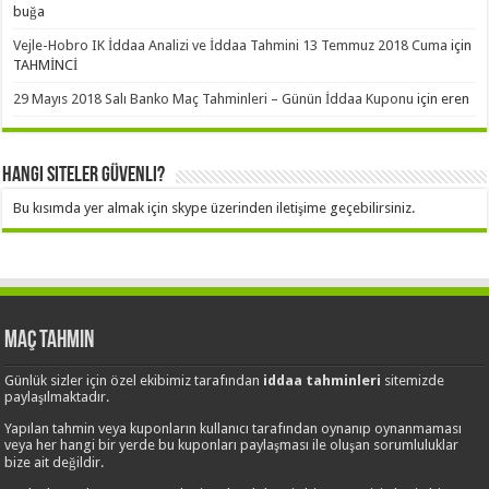
buğa
Vejle-Hobro IK İddaa Analizi ve İddaa Tahmini 13 Temmuz 2018 Cuma
için
TAHMİNCİ
29 Mayıs 2018 Salı Banko Maç Tahminleri – Günün İddaa Kuponu
için
eren
Hangi Siteler Güvenli?
Bu kısımda yer almak için skype üzerinden iletişime geçebilirsiniz.
Maç Tahmin
Günlük sizler için özel ekibimiz tarafından
iddaa tahminleri
sitemizde
paylaşılmaktadır.
Yapılan tahmin veya kuponların kullanıcı tarafından oynanıp oynanmaması
veya her hangi bir yerde bu kuponları paylaşması ile oluşan sorumluluklar
bize ait değildir.