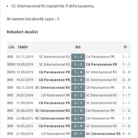
SC Internacional RS toplam’da
7
defa kazanmış.
İki tamının beraberlik sayısı : 5
Rekabet Analizi
LİG
TARİH
MS
İY
BRE
01.11.2019
SC Internacional RS
1 – 1
CA Paranaense PR
1 – 1
BREK
19.09.2019
SC Internacional RS
1 – 2
CA Paranaense PR
1 – 1
BREK
12.09.2019
CA Paranaense PR
1 – 0
SC Internacional RS
0 – 0
BRE
14.07.2019
CA Paranaense PR
1 – 0
SC Internacional RS
0 – 0
BRE
05.11.2018
SC Internacional RS
2 – 1
CA Paranaense PR
0 – 0
BRE
20.07.2018
CA Paranaense PR
2 – 2
SC Internacional RS
1 – 1
BRE
11.09.2016
CA Paranaense PR
2 – 1
SC Internacional RS
1 – 1
BRE
02.06.2016
SC Internacional RS
1 – 0
CA Paranaense PR
1 – 0
BRE
23.08.2015
SC Internacional RS
2 – 0
CA Paranaense PR
1 – 0
BRE
10.05.2015
CA Paranaense PR
3 – 0
SC Internacional RS
1 – 0
BRE
21.09.2014
CA Paranaense PR
0 – 1
SC Internacional RS
0 – 0