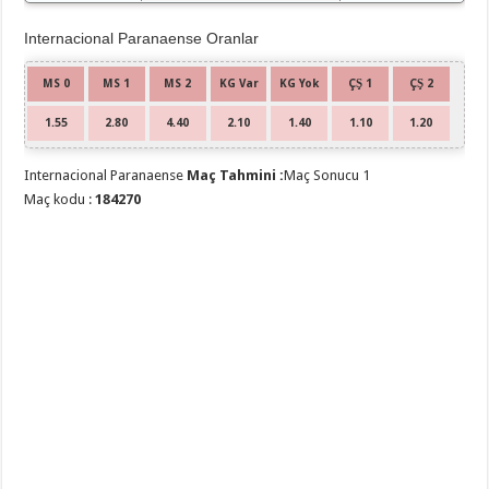
Internacional Paranaense Oranlar
MS 0
MS 1
MS 2
KG Var
KG Yok
ÇŞ 1
ÇŞ 2
1.55
2.80
4.40
2.10
1.40
1.10
1.20
Internacional Paranaense
Maç Tahmini :
Maç Sonucu 1
Maç kodu :
184270