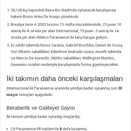
50,128 kişi kapasiteli Beira Rio Stadı’nda oynanacak karşılaşmayı
hakem Bruno Arleu De Araujo yönetecek.
Brezilya Serie A 2020 Sezonu 15. Hafta mücadelesinde, 25 puan 10
averaj ile 4. sırada yer alan Internacional, 15 puan -3 averaj ile 14.
sırada yer alan Atletico Paranaense ile karşı karşıya geliyor.
Ev sahibi takımda Renzo Saravia, Gabriel Boschilia, Daniel de Sousa,
Yuri Alberto sakatlıkları; Edenilson Andrade cezası, misafir takımda
ise Marcio De Azevedo, Vitinho sakatlıkları; Wellington Martins,
Geuvanio cezaları nedeniyle karşılaşmada forma giyemeyecekler.
İki takımın daha önceki karşılaşmaları
Internacional ile Paranaense arasında şimdiye kadar oynanmış son
20
maçın
sonuçları aşağıdadır.
Beraberlik ve Galibiyet Sayısı
İki tamının şimdiye kadar oynadığı maçlarda;
CA Paranaense PR toplam’da
8
defa kazanmış.