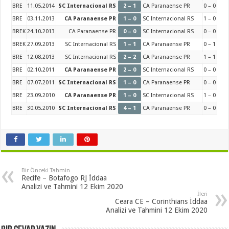
BRE
11.05.2014
SC Internacional RS
2 – 1
CA Paranaense PR
0 – 0
BRE
03.11.2013
CA Paranaense PR
1 – 0
SC Internacional RS
1 – 0
BREK
24.10.2013
CA Paranaense PR
0 – 0
SC Internacional RS
0 – 0
BREK
27.09.2013
SC Internacional RS
1 – 1
CA Paranaense PR
0 – 1
BRE
12.08.2013
SC Internacional RS
2 – 2
CA Paranaense PR
1 – 1
BRE
02.10.2011
CA Paranaense PR
2 – 0
SC Internacional RS
0 – 0
BRE
07.07.2011
SC Internacional RS
1 – 0
CA Paranaense PR
0 – 0
BRE
23.09.2010
CA Paranaense PR
1 – 0
SC Internacional RS
1 – 0
BRE
30.05.2010
SC Internacional RS
4 – 1
CA Paranaense PR
0 – 0
Bir Önceki Tahmin
Recife – Botafogo RJ İddaa
Analizi ve Tahmini 12 Ekim 2020
İleri
Ceara CE – Corinthians İddaa
Analizi ve Tahmini 12 Ekim 2020