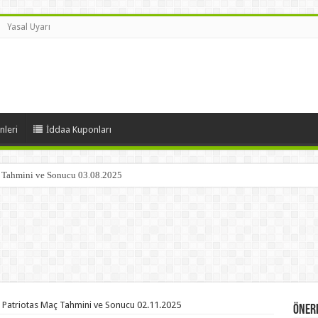
Yasal Uyarı
nleri
İddaa Kuponları
ç Tahmini ve Sonucu 03.08.2025
 Patriotas Maç Tahmini ve Sonucu 02.11.2025
Öneri