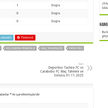
29 M
1
Doğru
İdd
0
Doğru
0
Doğru
Hangi
Bu k
geçe
LinkedIn
Pinterest
KOLOMBIYA PRIMERA B
MAÇ TAHMINLERI
PATRIOTAS
İleri
Deportivo Tachira FC vs
Carabobo FC Maç Tahmini ve
Sonucu 01.11.2025
 alanlar
*
ile işaretlenmişlerdir