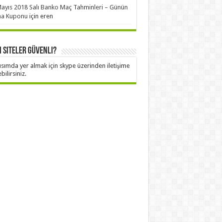
ayıs 2018 Salı Banko Maç Tahminleri – Günün
aa Kuponu
için
eren
 Siteler Güvenli?
ısımda yer almak için skype üzerinden iletişime
bilirsiniz.