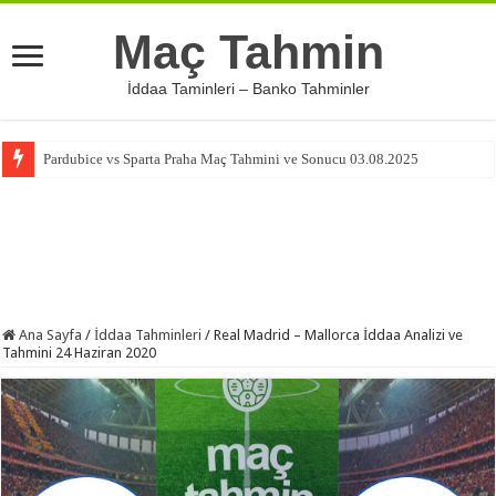
Maç Tahmin
İddaa Taminleri – Banko Tahminler
Pardubice vs Sparta Praha Maç Tahmini ve Sonucu 03.08.2025
Ana Sayfa
/
İddaa Tahminleri
/
Real Madrid – Mallorca İddaa Analizi ve
Tahmini 24 Haziran 2020