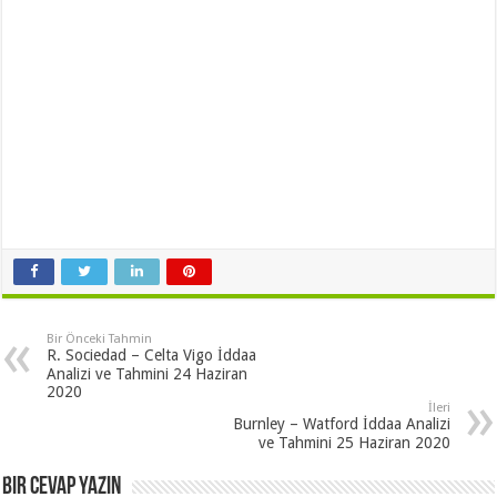
Bir Önceki Tahmin
R. Sociedad – Celta Vigo İddaa
Analizi ve Tahmini 24 Haziran
2020
İleri
Burnley – Watford İddaa Analizi
ve Tahmini 25 Haziran 2020
Bir cevap yazın