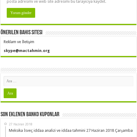
posta adresimi ve web site adresimi bu tarayıcıya kaydet.
Önerilen Bahis Sitesi
Reklam ve İletişim
skype@mactahmin.org
Son Eklenen Banko Kuponlar
27 Haziran 2018
Meksika İsveç iddaa analizi ve iddaa tahmini 27 Haziran 2018 Çarşamba