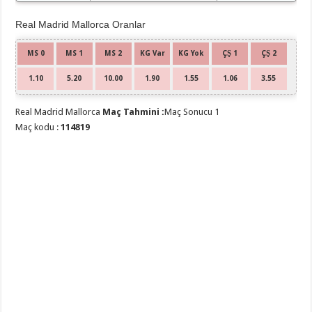
Real Madrid Mallorca Oranlar
MS 0
MS 1
MS 2
KG Var
KG Yok
ÇŞ 1
ÇŞ 2
1.10
5.20
10.00
1.90
1.55
1.06
3.55
Real Madrid Mallorca
Maç Tahmini :
Maç Sonucu 1
Maç kodu :
114819