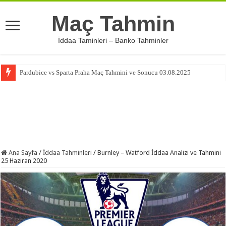
Maç Tahmin
İddaa Taminleri – Banko Tahminler
Pardubice vs Sparta Praha Maç Tahmini ve Sonucu 03.08.2025
Ana Sayfa
/
İddaa Tahminleri
/
Burnley – Watford İddaa Analizi ve Tahmini
25 Haziran 2020