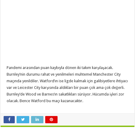
Pandemi arasından puan kaybıyla dönen iki takım karşılaşacak.
Burnley’nin durumu rahat ve yenilmeleri muhtemel Manchester City
maçında yenildiler. Watford’ın ise ligde kalmak için galibiyetlere ihtiyacı
var ve Leicester City karşısında aldıkları bir puan çok ama çok değerli.
Burnley’de Wood ve Barnes’ın sakatlıkları sürüyor. Hücumda işleri zor
olacak. Bence Watford bu maçı kazanacaktır.