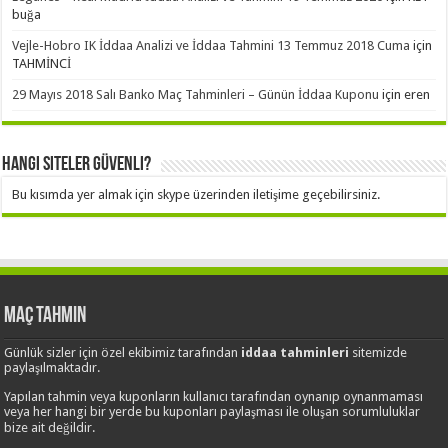
buğa
Vejle-Hobro IK İddaa Analizi ve İddaa Tahmini 13 Temmuz 2018 Cuma
için
TAHMİNCİ
29 Mayıs 2018 Salı Banko Maç Tahminleri – Günün İddaa Kuponu
için
eren
Hangi Siteler Güvenli?
Bu kısımda yer almak için skype üzerinden iletişime geçebilirsiniz.
Maç Tahmin
Günlük sizler için özel ekibimiz tarafından
iddaa tahminleri
sitemizde
paylaşılmaktadır.
Yapılan tahmin veya kuponların kullanıcı tarafından oynanıp oynanmaması
veya her hangi bir yerde bu kuponları paylaşması ile oluşan sorumluluklar
bize ait değildir.