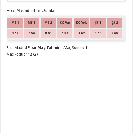
Real Madrid Eibar Oranlar
MS 0
MS 1
MS 2
KG Var
KG Yok
ÇŞ 1
ÇŞ 2
1.18
4.50
8.00
1.80
1.62
1.10
3.00
Real Madrid Eibar
Maç Tahmini :
Maç Sonucu 1
Maç kodu :
112727