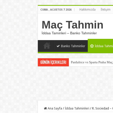
Hakkımızda
İletişim
CUMA , AĞUSTOS 7 2026
Maç Tahmin
İddaa Taminleri – Banko Tahminler
Banko Tahminler
İddaa Tahmi
Günün İçerikleri
Pardubice vs Sparta Praha Ma
Ana Sayfa
/
İddaa Tahminleri
/
R. Sociedad – 