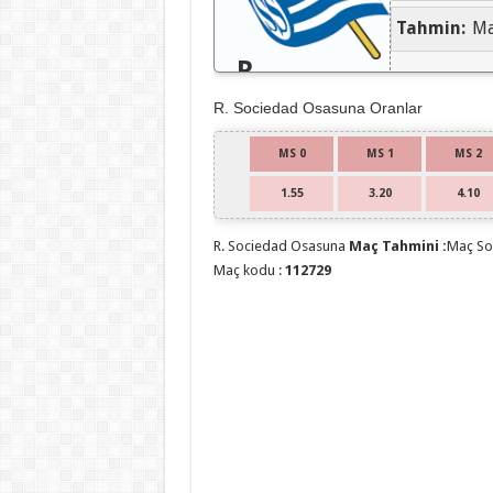
Tahmin:
Ma
R.
Sociedad
R. Sociedad Osasuna Oranlar
MS 0
MS 1
MS 2
1.55
3.20
4.10
R. Sociedad Osasuna
Maç Tahmini :
Maç So
Maç kodu :
112729