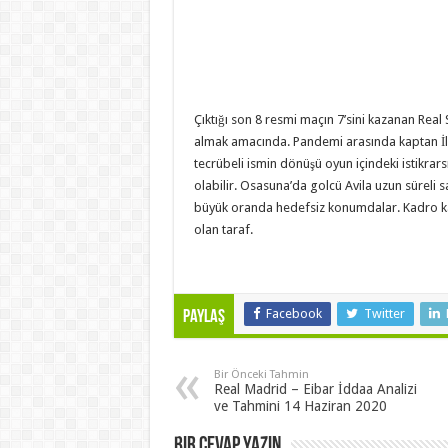
Çıktığı son 8 resmi maçın 7’sini kazanan Real 
almak amacında. Pandemi arasında kaptan İllar
tecrübeli ismin dönüşü oyun içindeki istikrars
olabilir. Osasuna’da golcü Avila uzun süreli sa
büyük oranda hedefsiz konumdalar. Kadro ka
olan taraf.
Facebook
Twitter
Paylaş
Bir Önceki Tahmin
Real Madrid – Eibar İddaa Analizi
ve Tahmini 14 Haziran 2020
Bir cevap yazın