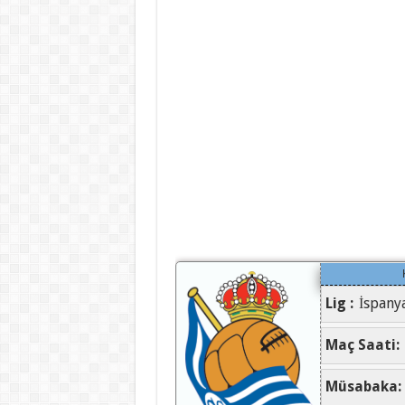
Lig :
İspanya
Maç Saati:
Müsabaka: