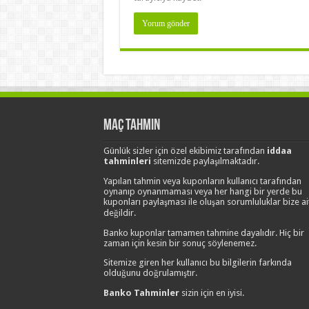
Maç Tahmin
Günlük sizler için özel ekibimiz tarafından
iddaa
tahminleri
sitemizde paylaşılmaktadır.
Yapılan tahmin veya kuponların kullanıcı tarafından
oynanıp oynanmaması veya her hangi bir yerde bu
kuponları paylaşması ile oluşan sorumluluklar bize ai
değildir.
Banko kuponlar tamamen tahmine dayalıdır. Hiç bir
zaman için kesin bir sonuç söylenemez.
Sitemize giren her kullanıcı bu bilgilerin farkında
olduğunu doğrulamıştır.
Banko Tahminler
sizin için en iyisi.