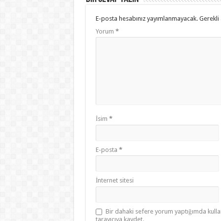
E-posta hesabınız yayımlanmayacak.
Gerekli
Yorum
*
İsim
*
E-posta
*
İnternet sitesi
Bir dahaki sefere yorum yaptığımda kulla
tarayıcıya kaydet.