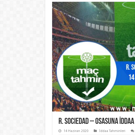
R. Sociedad – Osasuna İddaa
14 Haziran 2020
İddaa Tahminleri