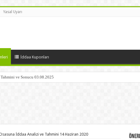
Yasal Uyarı
nleri
İddaa Kuponları
ç Tahmini ve Sonucu 03.08.2025
Osasuna İddaa Analizi ve Tahmini 14 Haziran 2020
Öneri