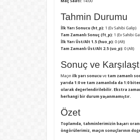
Maç Saati:
14:00
Tahmin Durumu
İlk Yarı Sonucu (ht_p):
1 (Ev Sahibi Galip)
Tam Zamanlı Sonuç (ft_p):
1 (Ev Sahibi Ga
İlk Yarı Üst/Alt 1.5 (huo_p):
0 (Alt)
Tam Zamanlı Üst/Alt 2.5 (uo_p):
0 (Alt)
Sonuç ve Karşılaşt
Maçın
ilk yarı sonucu
ve
tam zamanlı son
yarıda 1:0
ve tam zamanlıda da
1:0
biten
olarak değerlendirilebilir. Ekstra zaman
herhangi bir durum yaşanmamıştır.
Özet
Toplamda, tahminlerimizin başarı oranı 
öngörülerimiz, maçın sonuçlarının doğr