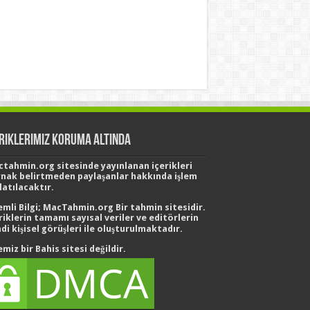
eriklerimiz Koruma Altında
tahmin.org sitesinde yayınlanan içerikleri
nak belirtmeden paylaşanlar hakkında işlem
latılacaktır.
mli Bilgi;
MacTahmin.org Bir tahmin sitesidir.
riklerin tamamı sayısal veriler ve editörlerin
di kişisel görüşleri ile oluşturulmaktadır.
emiz bir
Bahis sitesi
değildir.