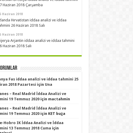
7 Haziran 2018 Çarşamba
6 Haziran 2018
zlanda Hırvatistan iddaa analizi ve iddaa
ahmini 26 Haziran 2018 Salı
6 Haziran 2018
ijerya Arjantin iddaa analizi ve iddaa tahmini
6 Haziran 2018 Salı
Yorumlar
anya Fas iddaa analizi ve iddaa tahmini 25
iran 2018 Pazartesi
için
Una
anes – Real Madrid İddaa Analizi ve
mini 19 Temmuz 2020
için
mactahmin
anes – Real Madrid İddaa Analizi ve
mini 19 Temmuz 2020
için
KET buğa
le-Hobro IK İddaa Analizi ve İddaa
mini 13 Temmuz 2018 Cuma
için