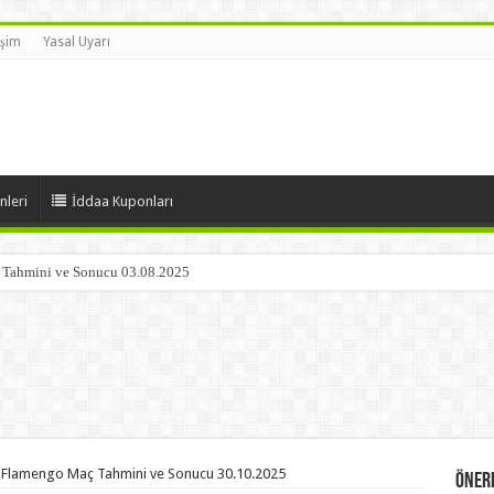
işim
Yasal Uyarı
nleri
İddaa Kuponları
ç Tahmini ve Sonucu 03.08.2025
s Flamengo Maç Tahmini ve Sonucu 30.10.2025
Öneri