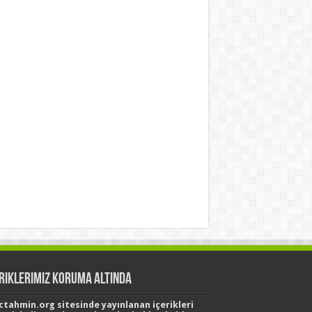
eriklerimiz Koruma Altında
tahmin.org sitesinde yayınlanan içerikleri