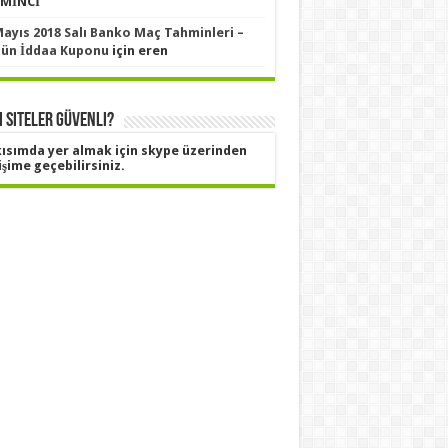
MİNCİ
Mayıs 2018 Salı Banko Maç Tahminleri –
ün İddaa Kuponu
için
eren
 Siteler Güvenli?
kısımda yer almak için skype üzerinden
işime geçebilirsiniz.