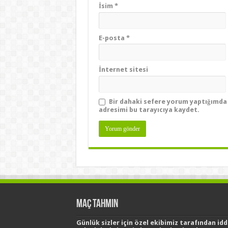
İsim
*
E-posta
*
İnternet sitesi
Bir dahaki sefere yorum yaptığımda 
adresimi bu tarayıcıya kaydet.
Maç Tahmin
Günlük sizler için özel ekibimiz tarafından
id