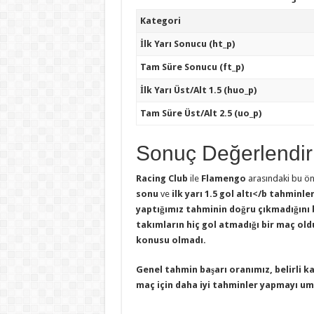
Kategori
İlk Yarı Sonucu (ht_p)
Tam Süre Sonucu (ft_p)
İlk Yarı Üst/Alt 1.5 (huo_p)
Tam Süre Üst/Alt 2.5 (uo_p)
Sonuç Değerlendi
Racing Club
ile
Flamengo
arasındaki bu öne
sonu
ve
ilk yarı 1.5 gol altı</b tahminl
yaptığımız tahminin doğru çıkmadığını b
takımların hiç gol atmadığı
bir maç oldu
konusu olmadı.
Genel tahmin başarı oranımız, belirli ka
maç için daha iyi tahminler yapmayı u