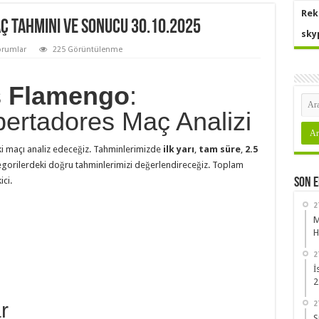
Rek
ç Tahmini ve Sonucu 30.10.2025
sky
orumlar
225 Görüntülenme
s
Flamengo
:
rtadores Maç Analizi
i maçı analiz edeceğiz. Tahminlerimizde
ilk yarı
,
tam süre
,
2.5
egorilerdeki doğru tahminlerimizi değerlendireceğiz. Toplam
ci.
Son 
2
M
H
2
İ
2
r
2
S