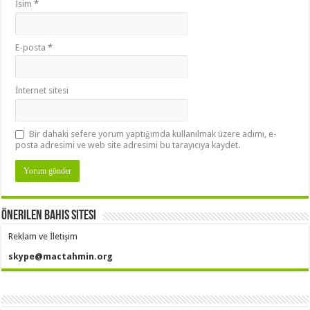
İsim
*
E-posta
*
İnternet sitesi
Bir dahaki sefere yorum yaptığımda kullanılmak üzere adımı, e-
posta adresimi ve web site adresimi bu tarayıcıya kaydet.
Önerilen Bahis Sitesi
Reklam ve İletişim
skype@mactahmin.org