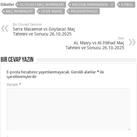
Etiketler
26.10.2025 MAÇ TAHMINLERI
BREZILYA PARANAENSE - 3
FUTBOL
MAÇ TAHMINLERI
OESTE BRASIL
PRUDENTÓPOLIS
Bir Önceki Tahmin
Serra Macaense vs Goytacaz Maç
Tahmini ve Sonucu 26.10.2025
İleri
AL Masry vs Al-Ittihad Maç
Tahmini ve Sonucu 26.10.2025
Bir cevap yazın
E-posta hesabınız yayımlanmayacak.
Gerekli alanlar
*
ile
işaretlenmişlerdir
Yorum
*