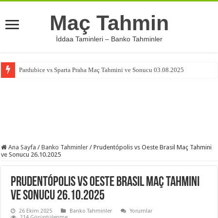
Maç Tahmin
İddaa Taminleri – Banko Tahminler
Pardubice vs Sparta Praha Maç Tahmini ve Sonucu 03.08.2025
Ana Sayfa
/
Banko Tahminler
/
Prudentópolis vs Oeste Brasil Maç Tahmini
ve Sonucu 26.10.2025
Prudentópolis vs Oeste Brasil Maç Tahmini
ve Sonucu 26.10.2025
26 Ekim 2025
Banko Tahminler
Yorumlar
214 Görüntülenme