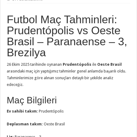
Futbol Maç Tahminleri:
Prudentópolis vs Oeste
Brasil – Paranaense – 3,
Brezilya
26 Ekim 2025 tarihinde oynanan
Prudentópolis
ile
Oeste Brasil
arasındaki maç için yaptığımız tahminler genel anlamda başarılı oldu.
Tahminlerimize göre alınan sonuçları detaylı bir şekilde analiz
edeceğiz.
Maç Bilgileri
Ev sahibi takım:
Prudentópolis
Deplasman takım:
Oeste Brasil
Lig:
Paranaense – 3