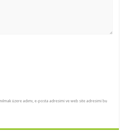
nılmak üzere adımı, e-posta adresimi ve web site adresimi bu