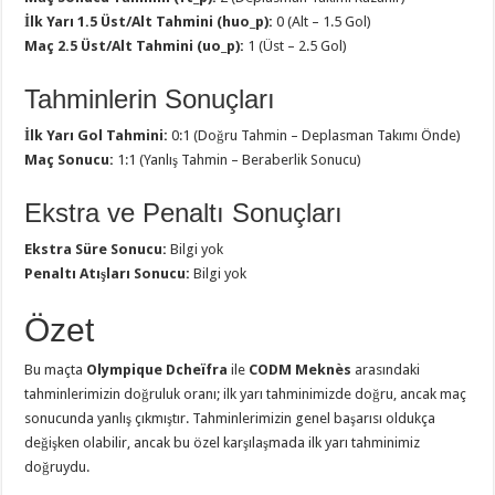
İlk Yarı 1.5 Üst/Alt Tahmini (huo_p):
0 (Alt – 1.5 Gol)
Maç 2.5 Üst/Alt Tahmini (uo_p):
1 (Üst – 2.5 Gol)
Tahminlerin Sonuçları
İlk Yarı Gol Tahmini:
0:1 (Doğru Tahmin – Deplasman Takımı Önde)
Maç Sonucu:
1:1 (Yanlış Tahmin – Beraberlik Sonucu)
Ekstra ve Penaltı Sonuçları
Ekstra Süre Sonucu:
Bilgi yok
Penaltı Atışları Sonucu:
Bilgi yok
Özet
Bu maçta
Olympique Dcheïfra
ile
CODM Meknès
arasındaki
tahminlerimizin doğruluk oranı; ilk yarı tahminimizde doğru, ancak maç
sonucunda yanlış çıkmıştır. Tahminlerimizin genel başarısı oldukça
değişken olabilir, ancak bu özel karşılaşmada ilk yarı tahminimiz
doğruydu.