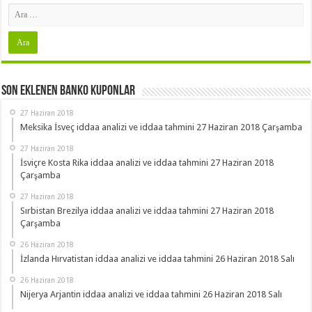
Son Eklenen Banko Kuponlar
27 Haziran 2018
Meksika İsveç iddaa analizi ve iddaa tahmini 27 Haziran 2018 Çarşamba
27 Haziran 2018
İsviçre Kosta Rika iddaa analizi ve iddaa tahmini 27 Haziran 2018
Çarşamba
27 Haziran 2018
Sırbistan Brezilya iddaa analizi ve iddaa tahmini 27 Haziran 2018
Çarşamba
26 Haziran 2018
İzlanda Hırvatistan iddaa analizi ve iddaa tahmini 26 Haziran 2018 Salı
26 Haziran 2018
Nijerya Arjantin iddaa analizi ve iddaa tahmini 26 Haziran 2018 Salı