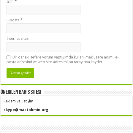
İsim
*
E-posta
*
İnternet sitesi
Bir dahaki sefere yorum yaptığımda kullanılmak üzere adımı, e-
posta adresimi ve web site adresimi bu tarayıcıya kaydet.
Önerilen Bahis Sitesi
Reklam ve İletişim
skype@mactahmin.org