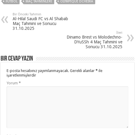
FUTBOL
MAÇ TAHMINLERI
OLYMPIQUE DCHEÏRA
Bir Önceki Tahmin
Al-Hilal Saudi FC vs Al Shabab
Maç Tahmini ve Sonucu
31.10.2025
İleri
Dinamo Brest vs Molodechno-
DYuSSh 4 Maç Tahmini ve
Sonucu 31.10.2025
Bir cevap yazın
E-posta hesabınız yayımlanmayacak.
Gerekli alanlar
*
ile
işaretlenmişlerdir
Yorum
*