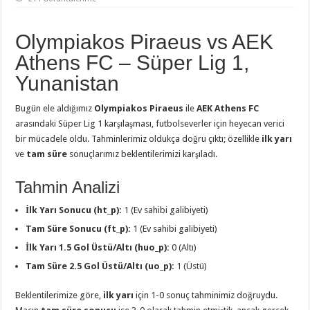
Olympiakos Piraeus vs AEK
Athens FC – Süper Lig 1,
Yunanistan
Bugün ele aldığımız
Olympiakos Piraeus
ile
AEK Athens FC
arasındaki Süper Lig 1 karşılaşması, futbolseverler için heyecan verici
bir mücadele oldu. Tahminlerimiz oldukça doğru çıktı; özellikle
ilk yarı
ve
tam süre
sonuçlarımız beklentilerimizi karşıladı.
Tahmin Analizi
İlk Yarı Sonucu (ht_p):
1 (Ev sahibi galibiyeti)
Tam Süre Sonucu (ft_p):
1 (Ev sahibi galibiyeti)
İlk Yarı 1.5 Gol Üstü/Altı (huo_p):
0 (Altı)
Tam Süre 2.5 Gol Üstü/Altı (uo_p):
1 (Üstü)
Beklentilerimize göre,
ilk yarı
için 1-0 sonuç tahminimiz doğruydu.