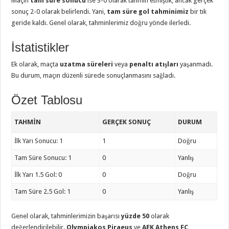
Maçın
tam süre sonucu
ise 3-0 olarak tahmin etmiştik, ancak gerçek
sonuç 2-0 olarak belirlendi. Yani,
tam süre gol tahminimiz
bir tık
geride kaldı. Genel olarak, tahminlerimiz doğru yönde ilerledi.
İstatistikler
Ek olarak, maçta
uzatma süreleri
veya
penaltı atışları
yaşanmadı.
Bu durum, maçın düzenli sürede sonuçlanmasını sağladı.
Özet Tablosu
TAHMIN
GERÇEK SONUÇ
DURUM
İlk Yarı Sonucu: 1
1
Doğru
Tam Süre Sonucu: 1
0
Yanlış
İlk Yarı 1.5 Gol: 0
0
Doğru
Tam Süre 2.5 Gol: 1
0
Yanlış
Genel olarak, tahminlerimizin başarısı
yüzde 50
olarak
değerlendirilebilir.
Olympiakos Piraeus
ve
AEK Athens FC