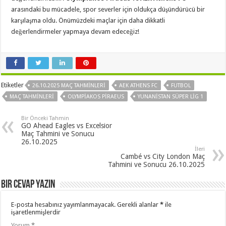
arasındaki bu mücadele, spor severler için oldukça düşündürücü bir
karşılaşma oldu. Önümüzdeki maçlar için daha dikkatli
değerlendirmeler yapmaya devam edeceğiz!
Etiketler
26.10.2025 MAÇ TAHMINLERI
AEK ATHENS FC
FUTBOL
MAÇ TAHMINLERI
OLYMPIAKOS PIRAEUS
YUNANISTAN SÜPER LIG 1
Bir Önceki Tahmin
GO Ahead Eagles vs Excelsior
Maç Tahmini ve Sonucu
26.10.2025
İleri
Cambé vs City London Maç
Tahmini ve Sonucu 26.10.2025
Bir cevap yazın
E-posta hesabınız yayımlanmayacak.
Gerekli alanlar
*
ile
işaretlenmişlerdir
Yorum
*