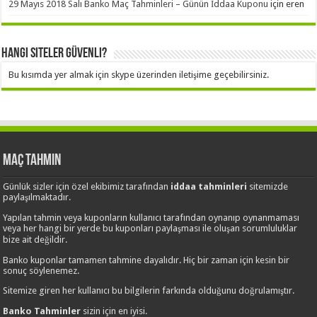
29 Mayıs 2018 Salı Banko Maç Tahminleri – Günün İddaa Kuponu
için
eren
Hangi Siteler Güvenli?
Bu kısımda yer almak için skype üzerinden iletişime geçebilirsiniz.
Maç Tahmin
Günlük sizler için özel ekibimiz tarafından
iddaa tahminleri
sitemizde
paylaşılmaktadır.
Yapılan tahmin veya kuponların kullanıcı tarafından oynanıp oynanmaması
veya her hangi bir yerde bu kuponları paylaşması ile oluşan sorumluluklar
bize ait değildir.
Banko kuponlar tamamen tahmine dayalıdır. Hiç bir zaman için kesin bir
sonuç söylenemez.
Sitemize giren her kullanıcı bu bilgilerin farkında olduğunu doğrulamıştır.
Banko Tahminler
sizin için en iyisi.