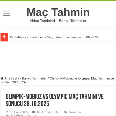
Maç Tahmin
İddaa Taminleri – Banko Tahminler
Pardubice vs Sparta Praha Maç Tahmini ve Sonucu 03.08.2025
Ana Sayfa
/
Banko Tahminler
/
Olimpik-Mobiuz vs Olympic Maç Tahmini ve
Sonucu 28.10.2025
Olimpik-Mobiuz vs Olympic Maç Tahmini ve
Sonucu 28.10.2025
28 Ekim 2025
Banko Tahminler
Yorumlar
216 Görüntülenme