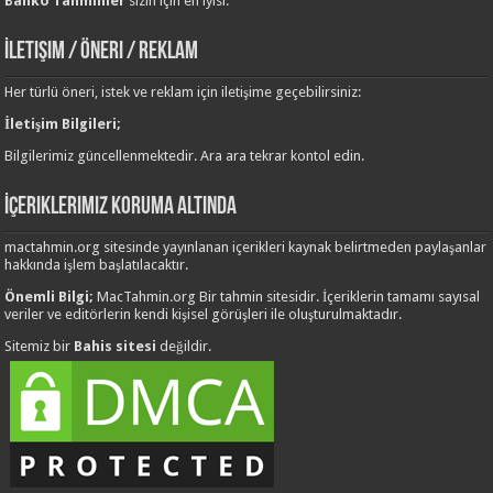
Banko Tahminler
sizin için en iyisi.
İletişim / Öneri / Reklam
Her türlü öneri, istek ve reklam için iletişime geçebilirsiniz:
İletişim Bilgileri;
Bilgilerimiz güncellenmektedir. Ara ara tekrar kontol edin.
İçeriklerimiz Koruma Altında
mactahmin.org sitesinde yayınlanan içerikleri kaynak belirtmeden paylaşanlar
hakkında işlem başlatılacaktır.
Önemli Bilgi;
MacTahmin.org Bir tahmin sitesidir. İçeriklerin tamamı sayısal
veriler ve editörlerin kendi kişisel görüşleri ile oluşturulmaktadır.
Sitemiz bir
Bahis sitesi
değildir.