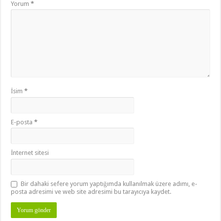
Yorum
*
İsim
*
E-posta
*
İnternet sitesi
Bir dahaki sefere yorum yaptığımda kullanılmak üzere adımı, e-
posta adresimi ve web site adresimi bu tarayıcıya kaydet.