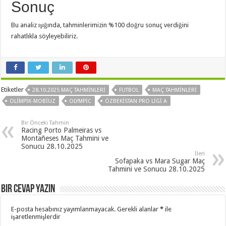
Sonuç
Bu analiz ışığında, tahminlerimizin %100 doğru sonuç verdiğini
rahatlıkla söyleyebiliriz.
Etiketler
28.10.2025 MAÇ TAHMINLERI
FUTBOL
MAÇ TAHMINLERI
OLIMPIK-MOBIUZ
OLYMPIC
ÖZBEKISTAN PRO LIGI A
Bir Önceki Tahmin
Racing Porto Palmeiras vs
Montañeses Maç Tahmini ve
Sonucu 28.10.2025
İleri
Sofapaka vs Mara Sugar Maç
Tahmini ve Sonucu 28.10.2025
Bir cevap yazın
E-posta hesabınız yayımlanmayacak.
Gerekli alanlar
*
ile
işaretlenmişlerdir