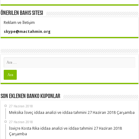
Önerilen Bahis Sitesi
Reklam ve İletişim
skype@mactahmin.org
Son Eklenen Banko Kuponlar
27 Haziran 2018
Meksika İsveç iddaa analizi ve iddaa tahmini 27 Haziran 2018 Çarşamba
27 Haziran 2018
İsviçre Kosta Rika iddaa analizi ve iddaa tahmini 27 Haziran 2018
Çarşamba