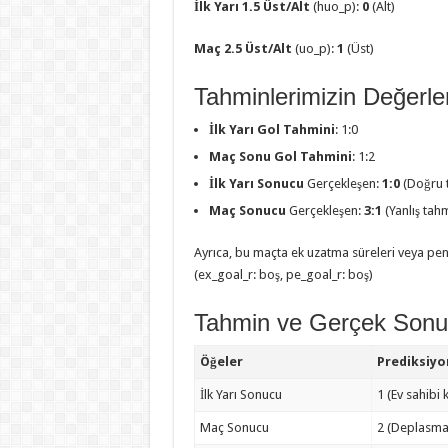
İlk Yarı 1.5 Üst/Alt
(huo_p):
0
(Alt)
Maç 2.5 Üst/Alt
(uo_p):
1
(Üst)
Tahminlerimizin Değerle
İlk Yarı Gol Tahmini
: 1:0
Maç Sonu Gol Tahmini
: 1:2
İlk Yarı Sonucu
Gerçekleşen:
1:0
(Doğru 
Maç Sonucu
Gerçekleşen:
3:1
(Yanlış tah
Ayrıca, bu maçta ek uzatma süreleri veya pen
(ex_goal_r: boş, pe_goal_r: boş)
Tahmin ve Gerçek Sonuç
Öğeler
Prediksiyo
İlk Yarı Sonucu
1 (Ev sahibi 
Maç Sonucu
2 (Deplasman