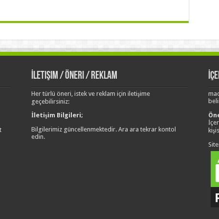
İletişim / Öneri / Reklam
İç
Her türlü öneri, istek ve reklam için iletişime
mac
bel
geçebilirsiniz:
İletişim Bilgileri;
Öne
İçer
Bilgilerimiz güncellenmektedir. Ara ara tekrar kontol
t
kişi
edin.
Sit