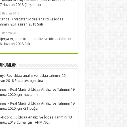
7 Haziran 2018 Çarşamba
6 Haziran 2018
zlanda Hırvatistan iddaa analizi ve iddaa
ahmini 26 Haziran 2018 Salı
6 Haziran 2018
ijerya Arjantin iddaa analizi ve iddaa tahmini
6 Haziran 2018 Salı
Yorumlar
nya Fas iddaa analizi ve iddaa tahmini 25
ran 2018 Pazartesi
için
Una
nes – Real Madrid İddaa Analizi ve Tahmini 19
muz 2020
için
mactahmin
nes – Real Madrid İddaa Analizi ve Tahmini 19
muz 2020
için
KET buğa
e-Hobro IK İddaa Analizi ve İddaa Tahmini 13
muz 2018 Cuma
için
TAHMİNCİ