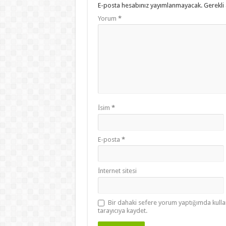
E-posta hesabınız yayımlanmayacak.
Gerekli
Yorum
*
İsim
*
E-posta
*
İnternet sitesi
Bir dahaki sefere yorum yaptığımda kulla
tarayıcıya kaydet.