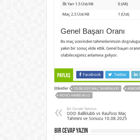
İlk Yarı 1.5 Üst/Alt
0 (Alt)
Maç 2.5 Üst/Alt
1 (Üst)
Genel Başarı Oranı
Bu maç üzerinden tahminlerimizin doğruluğu
yakın bir sonuç elde ettik. Genel başarı oran
olabileceğimiz anlamına geliyor.
Facebook
Twitter
Paylaş
Etiketler
10.08.2025 MAÇ TAHMINLERI
AIMOR
NOVO HAMBURGO
Bir Önceki Tahmin
ODD Ballklubb vs Raufoss Maç
Tahmini ve Sonucu 10.08.2025
Bir cevap yazın