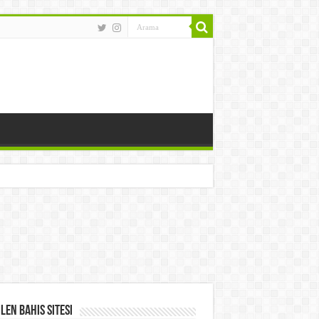
len Bahis Sitesi