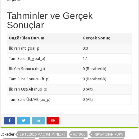
Tahminler ve Gerçek
Sonuçlar
Öngörülen Durum
Gerçek Sonuç
İlk Yarı (ht_goal_p)
0:0
Tam Süre (ft_goal_p)
1:1
İlk Yarı Sonucu (ht_p)
0 (Beraberlik)
Tam Süre Sonucu (ft_p)
0 (Beraberlik)
İlk Yarı Üst/Alt (huo_p)
0 (Alt)
Tam Süre Üst/Alt (uo_p)
0 (Alt)
Etiketler
29.10.2025 MAÇ TAHMINLERI
FUTBOL
HIRVATISTAN KUPA