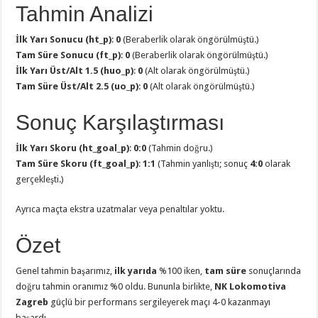
Tahmin Analizi
İlk Yarı Sonucu (ht_p)
:
0
(Beraberlik olarak öngörülmüştü.)
Tam Süre Sonucu (ft_p)
:
0
(Beraberlik olarak öngörülmüştü.)
İlk Yarı Üst/Alt 1.5 (huo_p)
:
0
(Alt olarak öngörülmüştü.)
Tam Süre Üst/Alt 2.5 (uo_p)
:
0
(Alt olarak öngörülmüştü.)
Sonuç Karşılaştırması
İlk Yarı Skoru (ht_goal_p)
:
0:0
(Tahmin doğru.)
Tam Süre Skoru (ft_goal_p)
:
1:1
(Tahmin yanlıştı; sonuç
4:0
olarak
gerçekleşti.)
Ayrıca maçta ekstra uzatmalar veya penaltılar yoktu.
Özet
Genel tahmin başarımız,
ilk yarıda
%100 iken,
tam süre
sonuçlarında
doğru tahmin oranımız %0 oldu. Bununla birlikte,
NK Lokomotiva
Zagreb
güçlü bir performans sergileyerek maçı 4-0 kazanmayı
başardı.