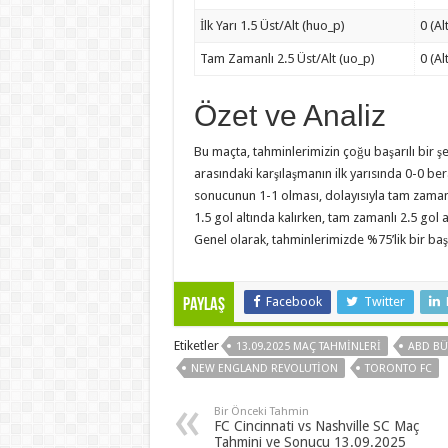
İlk Yarı 1.5 Üst/Alt (huo_p)
0 (Alt
Tam Zamanlı 2.5 Üst/Alt (uo_p)
0 (Alt
Özet ve Analiz
Bu maçta, tahminlerimizin çoğu başarılı bir şe
arasındaki karşılaşmanın ilk yarısında 0-0 ber
sonucunun 1-1 olması, dolayısıyla tam zaman
1.5 gol altında kalırken, tam zamanlı 2.5 gol 
Genel olarak, tahminlerimizde %75’lik bir başa
Facebook
Twitter
Paylaş
Etiketler
13.09.2025 MAÇ TAHMINLERI
ABD BÜ
NEW ENGLAND REVOLUTION
TORONTO FC
Bir Önceki Tahmin
FC Cincinnati vs Nashville SC Maç
Tahmini ve Sonucu 13.09.2025