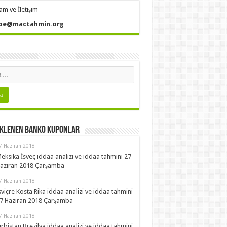
am ve İletişim
pe@mactahmin.org
Eklenen Banko Kuponlar
7 Haziran 2018
eksika İsveç iddaa analizi ve iddaa tahmini 27
aziran 2018 Çarşamba
7 Haziran 2018
sviçre Kosta Rika iddaa analizi ve iddaa tahmini
7 Haziran 2018 Çarşamba
7 Haziran 2018
ırbistan Brezilya iddaa analizi ve iddaa tahmini