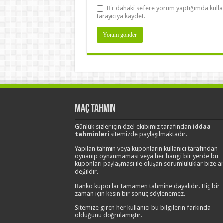
Bir dahaki sefere yorum yaptığımda kulla
tarayıcıya kaydet.
Maç Tahmin
Günlük sizler için özel ekibimiz tarafından
iddaa
tahminleri
sitemizde paylaşılmaktadır.
Yapılan tahmin veya kuponların kullanıcı tarafından
oynanıp oynanmaması veya her hangi bir yerde bu
kuponları paylaşması ile oluşan sorumluluklar bize ai
değildir.
Banko kuponlar tamamen tahmine dayalıdır. Hiç bir
zaman için kesin bir sonuç söylenemez.
Sitemize giren her kullanıcı bu bilgilerin farkında
olduğunu doğrulamıştır.