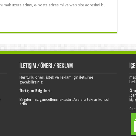
nılmak üzere adımı, e-posta adresimi ve web site adresimi bu
İletişim / Öneri / Reklam
İç
Her türlü öneri, istek ve reklam için iletişime
mac
bel
geçebilirsiniz:
İletişim Bilgileri;
Öne
İçer
Bilgilerimiz güncellenmektedir. Ara ara tekrar kontol
t
kişi
edin.
Sit