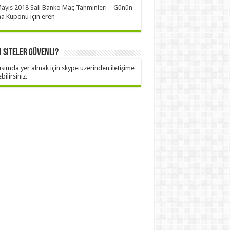
ayıs 2018 Salı Banko Maç Tahminleri – Günün
aa Kuponu
için
eren
 Siteler Güvenli?
ısımda yer almak için skype üzerinden iletişime
bilirsiniz.