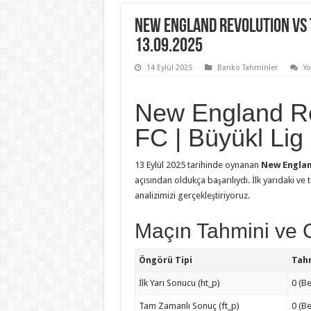
New England Revolution vs 
13.09.2025
14 Eylül 2025
Banko Tahminler
Yo
New England Re
FC | Büyükl Lig
13 Eylül 2025 tarihinde oynanan
New Englan
açısından oldukça başarılıydı. İlk yarıdaki ve
analizimizi gerçekleştiriyoruz.
Maçın Tahmini ve 
Öngörü Tipi
Tahm
İlk Yarı Sonucu (ht_p)
0 (Be
Tam Zamanlı Sonuç (ft_p)
0 (Be