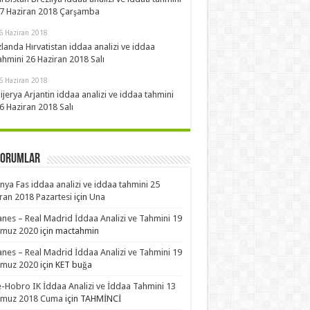
7 Haziran 2018 Çarşamba
6 Haziran 2018
zlanda Hırvatistan iddaa analizi ve iddaa
ahmini 26 Haziran 2018 Salı
6 Haziran 2018
ijerya Arjantin iddaa analizi ve iddaa tahmini
6 Haziran 2018 Salı
Yorumlar
nya Fas iddaa analizi ve iddaa tahmini 25
ran 2018 Pazartesi
için
Una
nes – Real Madrid İddaa Analizi ve Tahmini 19
muz 2020
için
mactahmin
nes – Real Madrid İddaa Analizi ve Tahmini 19
muz 2020
için
KET buğa
e-Hobro IK İddaa Analizi ve İddaa Tahmini 13
muz 2018 Cuma
için
TAHMİNCİ