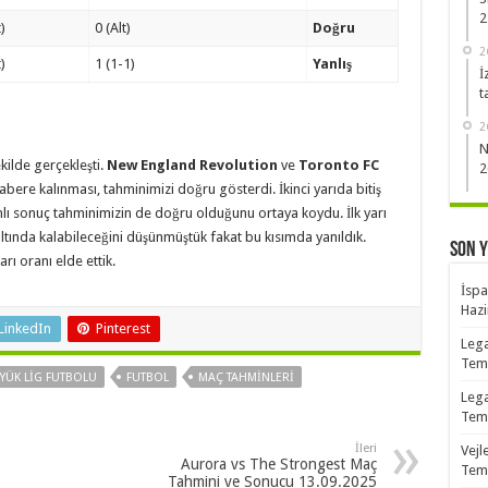
2
)
0 (Alt)
Doğru
2
)
1 (1-1)
Yanlış
İ
t
2
N
kilde gerçekleşti.
New England Revolution
ve
Toronto FC
2
abere kalınması, tahminimizi doğru gösterdi. İkinci yarıda bitiş
lı sonuç tahminimizin de doğru olduğunu ortaya koydu. İlk yarı
altında kalabileceğini düşünmüştük fakat bu kısımda yanıldık.
Son 
rı oranı elde ettik.
İspa
Hazi
LinkedIn
Pinterest
Lega
Tem
YÜK LIG FUTBOLU
FUTBOL
MAÇ TAHMINLERI
Lega
Tem
İleri
Vejl
Aurora vs The Strongest Maç
Tem
Tahmini ve Sonucu 13.09.2025