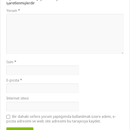
işaretlenmişlerdir
Yorum
*
İsim
*
E-posta
*
İnternet sitesi
Bir dahaki sefere yorum yaptığımda kullanılmak üzere adımı, e-
posta adresimi ve web site adresimi bu tarayıcıya kaydet.