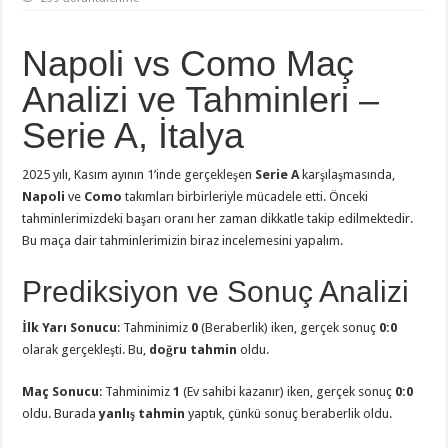
Napoli vs Como Maç
Analizi ve Tahminleri –
Serie A, İtalya
2025 yılı, Kasım ayının 1’inde gerçekleşen
Serie A
karşılaşmasında,
Napoli
ve
Como
takımları birbirleriyle mücadele etti. Önceki
tahminlerimizdeki başarı oranı her zaman dikkatle takip edilmektedir.
Bu maça dair tahminlerimizin biraz incelemesini yapalım.
Prediksiyon ve Sonuç Analizi
İlk Yarı Sonucu
: Tahminimiz
0
(Beraberlik) iken, gerçek sonuç
0:0
olarak gerçekleşti. Bu,
doğru tahmin
oldu.
Maç Sonucu
: Tahminimiz
1
(Ev sahibi kazanır) iken, gerçek sonuç
0:0
oldu. Burada
yanlış tahmin
yaptık, çünkü sonuç beraberlik oldu.