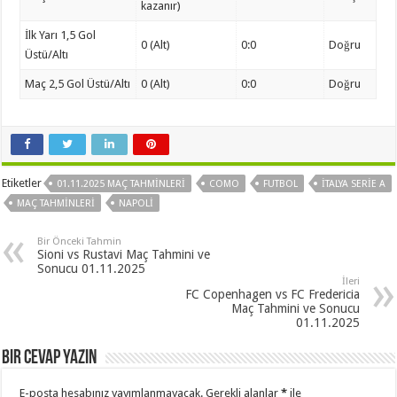
kazanır)
İlk Yarı 1,5 Gol
0 (Alt)
0:0
Doğru
Üstü/Altı
Maç 2,5 Gol Üstü/Altı
0 (Alt)
0:0
Doğru
Etiketler
01.11.2025 MAÇ TAHMINLERI
COMO
FUTBOL
İTALYA SERIE A
MAÇ TAHMINLERI
NAPOLI
Bir Önceki Tahmin
Sioni vs Rustavi Maç Tahmini ve
Sonucu 01.11.2025
İleri
FC Copenhagen vs FC Fredericia
Maç Tahmini ve Sonucu
01.11.2025
Bir cevap yazın
E-posta hesabınız yayımlanmayacak.
Gerekli alanlar
*
ile