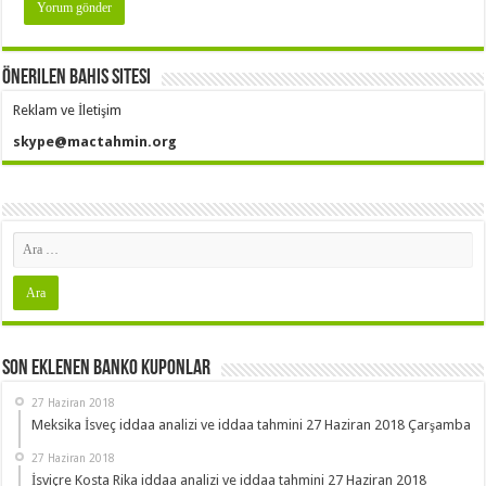
Önerilen Bahis Sitesi
Reklam ve İletişim
skype@mactahmin.org
Son Eklenen Banko Kuponlar
27 Haziran 2018
Meksika İsveç iddaa analizi ve iddaa tahmini 27 Haziran 2018 Çarşamba
27 Haziran 2018
İsviçre Kosta Rika iddaa analizi ve iddaa tahmini 27 Haziran 2018