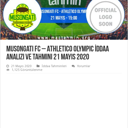
Musongati FC – Athletico Olympic İddaa
Analizi ve Tahmini 21 Mayıs 2020
21 Mayıs 2020
İddaa Tahminleri
Yorumlar
1,125 Görüntülenme