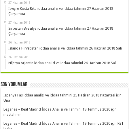
27 Haziran 2018
İsviçre Kosta Rika iddaa analizi ve iddaa tahmini 27 Haziran 2018
Çarşamba
27 Haziran 2018
Sırbistan Brezilya iddaa analizi ve iddaa tahmini 27 Haziran 2018
Çarşamba
26 Haziran 2018
İzlanda Hırvatistan iddaa analizi ve iddaa tahmini 26 Haziran 2018 Salı
26 Haziran 2018
Nijerya Arjantin iddaa analizi ve iddaa tahmini 26 Haziran 2018 Salı
Son Yorumlar
İspanya Fas iddaa analizi ve iddaa tahmini 25 Haziran 2018 Pazartesi
için
Una
Leganes – Real Madrid İddaa Analizi ve Tahmini 19 Temmuz 2020
için
mactahmin
Leganes – Real Madrid İddaa Analizi ve Tahmini 19 Temmuz 2020
için
KET
buğa