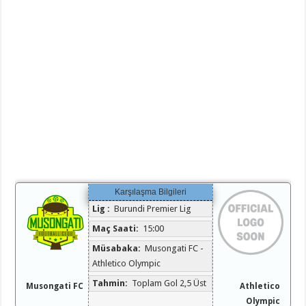
Karşılaşma Bilgileri
Lig :
Burundi Premier Lig
Maç Saati:
15:00
Müsabaka:
Musongati FC -
Athletico Olympic
Tahmin:
Toplam Gol 2,5 Üst
Musongati FC
Athletico
Olympic