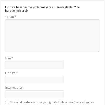
E-posta hesabınız yayımlanmayacak.
Gerekli alanlar
*
ile
işaretlenmişlerdir
Yorum
*
İsim
*
E-posta
*
İnternet sitesi
Bir dahaki sefere yorum yaptığımda kullanılmak üzere adımı, e-