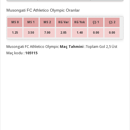
Musongati FC Athletico Olympic Oranlar
MS 0
MS 1
MS 2
KG Var
KG Yok
ÇŞ 1
ÇŞ 2
1.25
3.50
7.00
2.05
1.40
0.00
0.00
Musongati FC Athletico Olympic
Maç Tahmini :
Toplam Gol 2,5 Üst
Maç kodu :
105115