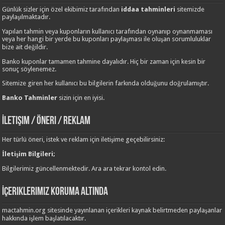
Günlük sizler için özel ekibimiz tarafından
iddaa tahminleri
sitemizde
paylaşılmaktadır.
Yapılan tahmin veya kuponların kullanıcı tarafından oynanıp oynanmaması
veya her hangi bir yerde bu kuponları paylaşması ile oluşan sorumluluklar
bize ait değildir.
Banko kuponlar tamamen tahmine dayalıdır. Hiç bir zaman için kesin bir
sonuç söylenemez.
Sitemize giren her kullanıcı bu bilgilerin farkında olduğunu doğrulamıştır.
Banko Tahminler
sizin için en iyisi.
İletişim / Öneri / Reklam
Her türlü öneri, istek ve reklam için iletişime geçebilirsiniz:
İletişim Bilgileri;
Bilgilerimiz güncellenmektedir. Ara ara tekrar kontol edin.
İçeriklerimiz Koruma Altında
mactahmin.org sitesinde yayınlanan içerikleri kaynak belirtmeden paylaşanlar
hakkında işlem başlatılacaktır.