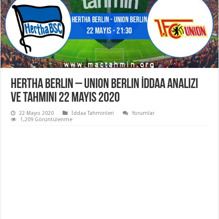
Hertha Berlin – Union Berlin İddaa Analizi
ve Tahmini 22 Mayıs 2020
22 Mayıs 2020
İddaa Tahminleri
Yorumlar
1,209 Görüntülenme