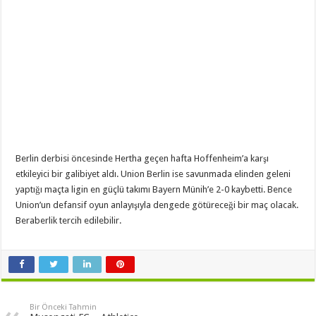
Berlin derbisi öncesinde Hertha geçen hafta Hoffenheim’a karşı
etkileyici bir galibiyet aldı. Union Berlin ise savunmada elinden geleni
yaptığı maçta ligin en güçlü takımı Bayern Münih’e 2-0 kaybetti. Bence
Union’un defansif oyun anlayışıyla dengede götüreceği bir maç olacak.
Beraberlik tercih edilebilir.
Bir Önceki Tahmin