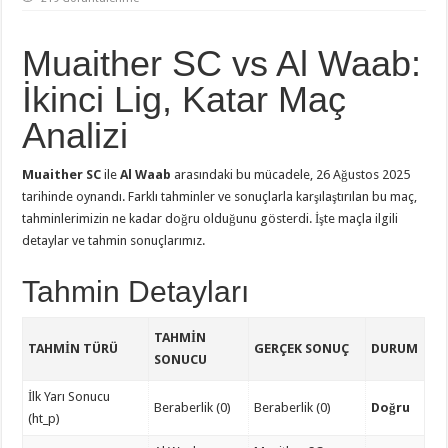
Muaither SC vs Al Waab:
İkinci Lig, Katar Maç
Analizi
Muaither SC
ile
Al Waab
arasındaki bu mücadele, 26 Ağustos 2025
tarihinde oynandı. Farklı tahminler ve sonuçlarla karşılaştırılan bu maç,
tahminlerimizin ne kadar doğru olduğunu gösterdi. İşte maçla ilgili
detaylar ve tahmin sonuçlarımız.
Tahmin Detayları
TAHMIN
TAHMIN TÜRÜ
GERÇEK SONUÇ
DURUM
SONUCU
İlk Yarı Sonucu
Beraberlik (0)
Beraberlik (0)
Doğru
(ht_p)