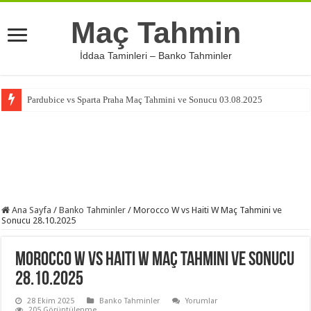
Maç Tahmin
İddaa Taminleri – Banko Tahminler
Pardubice vs Sparta Praha Maç Tahmini ve Sonucu 03.08.2025
Ana Sayfa
/
Banko Tahminler
/
Morocco W vs Haiti W Maç Tahmini ve
Sonucu 28.10.2025
Morocco W vs Haiti W Maç Tahmini ve Sonucu
28.10.2025
28 Ekim 2025
Banko Tahminler
Yorumlar
205 Görüntülenme