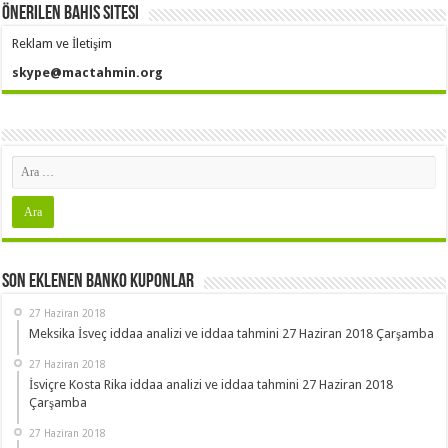
Önerilen Bahis Sitesi
Reklam ve İletişim
skype@mactahmin.org
Son Eklenen Banko Kuponlar
27 Haziran 2018
Meksika İsveç iddaa analizi ve iddaa tahmini 27 Haziran 2018 Çarşamba
27 Haziran 2018
İsviçre Kosta Rika iddaa analizi ve iddaa tahmini 27 Haziran 2018
Çarşamba
27 Haziran 2018