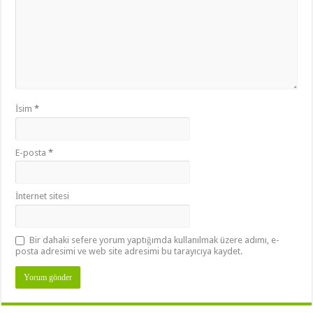
İsim
*
E-posta
*
İnternet sitesi
Bir dahaki sefere yorum yaptığımda kullanılmak üzere adımı, e-
posta adresimi ve web site adresimi bu tarayıcıya kaydet.