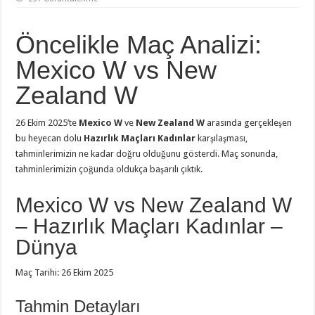
Öncelikle Maç Analizi:
Mexico W vs New
Zealand W
26 Ekim 2025’te
Mexico W
ve
New Zealand W
arasında gerçekleşen
bu heyecan dolu
Hazırlık Maçları Kadınlar
karşılaşması,
tahminlerimizin ne kadar doğru olduğunu gösterdi. Maç sonunda,
tahminlerimizin çoğunda oldukça başarılı çıktık.
Mexico W vs New Zealand W
– Hazırlık Maçları Kadınlar –
Dünya
Maç Tarihi: 26 Ekim 2025
Tahmin Detayları