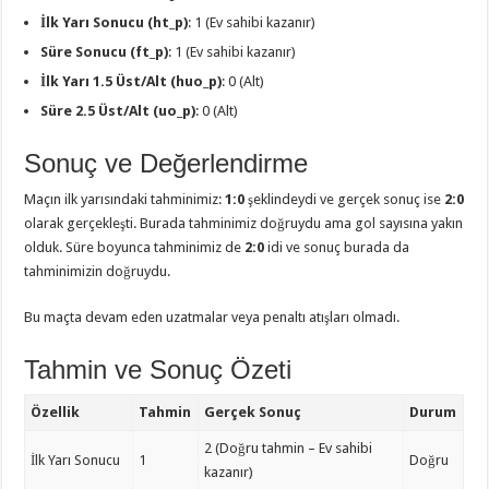
İlk Yarı Sonucu (ht_p)
: 1 (Ev sahibi kazanır)
Süre Sonucu (ft_p)
: 1 (Ev sahibi kazanır)
İlk Yarı 1.5 Üst/Alt (huo_p)
: 0 (Alt)
Süre 2.5 Üst/Alt (uo_p)
: 0 (Alt)
Sonuç ve Değerlendirme
Maçın ilk yarısındaki tahminimiz:
1:0
şeklindeydi ve gerçek sonuç ise
2:0
olarak gerçekleşti. Burada tahminimiz doğruydu ama gol sayısına yakın
olduk. Süre boyunca tahminimiz de
2:0
idi ve sonuç burada da
tahminimizin doğruydu.
Bu maçta devam eden uzatmalar veya penaltı atışları olmadı.
Tahmin ve Sonuç Özeti
Özellik
Tahmin
Gerçek Sonuç
Durum
2 (Doğru tahmin – Ev sahibi
İlk Yarı Sonucu
1
Doğru
kazanır)