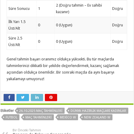
2 (Doğru tahmin – Ev sahibi
Süre Sonucu
1
Doğru
kazanır)
İlk Yarı 1.5
0
0 (Uygun)
Doğru
Üst/Alt
Süre 2.5
0
0 (Uygun)
Doğru
Üst/Alt
Genel tahmin başarı oranımız oldukça yüksekti. Bu tür maçlarda
tahminlerinizi dikkatli bir şekilde değerlendirmek, kazanç sağlamak
açısından oldukça önemlidir. Bir sonraki maçda da aynı başarıyı
yakalamayı umuyoruz!
Etiketler
26.10.2025 MAÇ TAHMINLERI
DÜNYA HAZIRLIK MAÇLARI KADINLAR
FUTBOL
MAÇ TAHMINLERI
MEXICO W
NEW ZEALAND W
Bir Önceki Tahmin