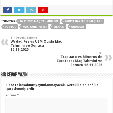
Etiketler
16.11.2025 MAÇ TAHMINLERI
DÜNYA HAZIRLIK MAÇLARI
FUTBOL
MAÇ TAHMINLERI
MEXICO
URUGUAY
Bir Önceki Tahmin
Wydad Fès vs USM Oujda Maç
Tahmini ve Sonucu
15.11.2025
İleri
Irapuato vs Mineros de
Zacatecas Maç Tahmini ve
Sonucu 16.11.2025
Bir cevap yazın
E-posta hesabınız yayımlanmayacak.
Gerekli alanlar
*
ile
işaretlenmişlerdir
Yorum
*