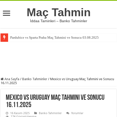
Maç Tahmin
İddaa Taminleri – Banko Tahminler
Pardubice vs Sparta Praha Maç Tahmini ve Sonucu 03.08.2025
Ana Sayfa
/
Banko Tahminler
/
Mexico vs Uruguay Maç Tahmini ve Sonucu
16.11.2025
Mexico vs Uruguay Maç Tahmini ve Sonucu
16.11.2025
16 Kasım 2025
Banko Tahminler
Yorumlar
274 Görüntülenme