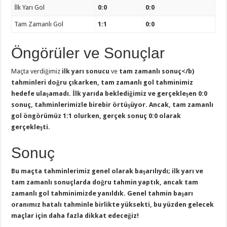
İlk Yarı Gol
0:0
0:0
Tam Zamanlı Gol
1:1
0:0
Öngörüler ve Sonuçlar
Maçta verdiğimiz
ilk yarı sonucu
ve
tam zamanlı sonuç</b)
tahminleri doğru çıkarken,
tam zamanlı gol
tahminimiz
hedefe ulaşamadı. İlk yarıda beklediğimiz ve gerçekleşen
0:0
sonuç, tahminlerimizle birebir örtüşüyor. Ancak,
tam zamanlı
gol
öngörümüz
1:1
olurken, gerçek sonuç
0:0
olarak
gerçekleşti.
Sonuç
Bu maçta tahminlerimiz genel olarak başarılıydı;
ilk yarı ve
tam zamanlı sonuçlarda
doğru tahmin yaptık, ancak
tam
zamanlı gol
tahminimizde yanıldık. Genel tahmin başarı
oranımız hatalı tahminle birlikte yüksekti, bu yüzden gelecek
maçlar için daha fazla dikkat edeceğiz!