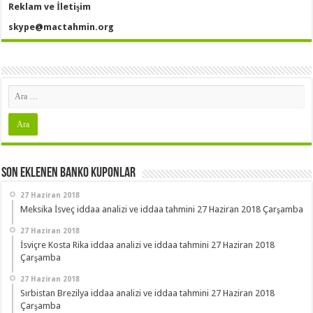
Reklam ve İletişim
skype@mactahmin.org
Son Eklenen Banko Kuponlar
27 Haziran 2018
Meksika İsveç iddaa analizi ve iddaa tahmini 27 Haziran 2018 Çarşamba
27 Haziran 2018
İsviçre Kosta Rika iddaa analizi ve iddaa tahmini 27 Haziran 2018
Çarşamba
27 Haziran 2018
Sırbistan Brezilya iddaa analizi ve iddaa tahmini 27 Haziran 2018
Çarşamba