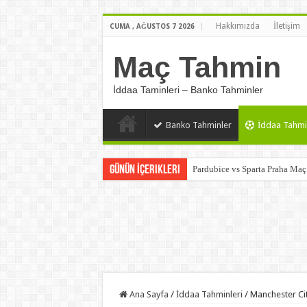
Hakkımızda
İletişim
CUMA , AĞUSTOS 7 2026
Maç Tahmin
İddaa Taminleri – Banko Tahminler
Banko Tahminler
İddaa Tahmi
Günün İçerikleri
Pardubice vs Sparta Praha Ma
Ana Sayfa
/
İddaa Tahminleri
/
Manchester Ci