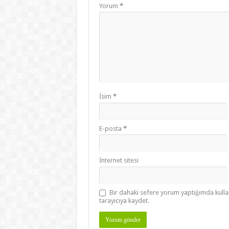
Yorum
*
İsim
*
E-posta
*
İnternet sitesi
Bir dahaki sefere yorum yaptığımda kulla
tarayıcıya kaydet.