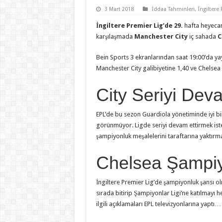
3 Mart 2018
İddaa Tahminleri
,
İngiltere 
İngiltere Premier Lig’de 29.
hafta heyecan
karşılaşmada
Manchester City
iç sahada
C
Bein Sports 3 ekranlarından saat 19:00’da ya
Manchester City galibiyetine 1,40 ve Chelsea 
City Seriyi Deva
EPL’de bu sezon Guardiola yönetiminde iyi bir 
görünmüyor. Ligde seriyi devam ettirmek iste
şampiyonluk meşalelerini taraftarına yaktırma
Chelsea Şampiyon
İngiltere Premier Lig’de şampiyonluk şansı ol
sırada bitirip Şampiyonlar Ligi’ne katılmayı 
ilgili açıklamaları EPL televizyonlarına yaptı…