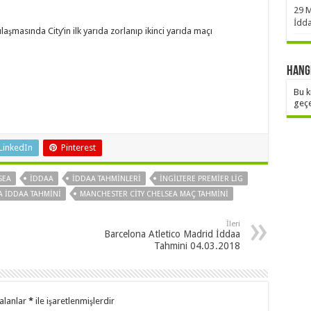
29 M
İdd
laşmasında City’in ilk yarıda zorlanıp ikinci yarıda maçı
Hangi
Bu k
geçe
LinkedIn
Pinterest
SEA
IDDAA
IDDAA TAHMINLERI
INGILTERE PREMIER LIG
A IDDAA TAHMINI
MANCHESTER CITY CHELSEA MAÇ TAHMINI
İleri
Barcelona Atletico Madrid İddaa
Tahmini 04.03.2018
 alanlar
*
ile işaretlenmişlerdir