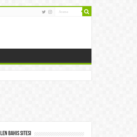
len Bahis Sitesi