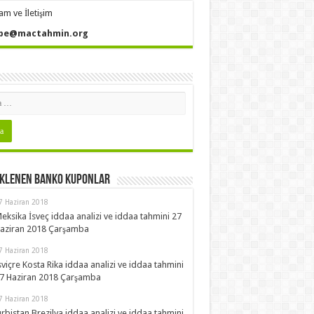
am ve İletişim
pe@mactahmin.org
Eklenen Banko Kuponlar
7 Haziran 2018
eksika İsveç iddaa analizi ve iddaa tahmini 27
aziran 2018 Çarşamba
7 Haziran 2018
sviçre Kosta Rika iddaa analizi ve iddaa tahmini
7 Haziran 2018 Çarşamba
7 Haziran 2018
ırbistan Brezilya iddaa analizi ve iddaa tahmini