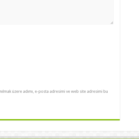
nılmak üzere adımı, e-posta adresimi ve web site adresimi bu