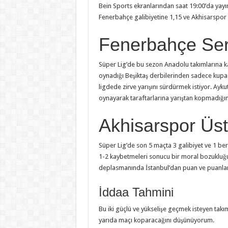
Bein Sports ekranlarından saat 19:00’da yayı
Fenerbahçe galibiyetine 1,15 ve Akhisarspor g
Fenerbahçe Ser
Süper Lig’de bu sezon Anadolu takımlarına kar
oynadığı Beşiktaş derbilerinden sadece kup
ligdede zirve yarışını sürdürmek istiyor. Ayku
oynayarak taraftarlarına yarıştan kopmadığın
Akhisarspor Üst 
Süper Lig’de son 5 maçta 3 galibiyet ve 1 be
1-2 kaybetmeleri sonucu bir moral bozukluğ
deplasmanında İstanbul’dan puan ve puanlar
İddaa Tahmini
Bu iki güçlü ve yükselişe geçmek isteyen takım
yarıda maçı koparacağını düşünüyorum.