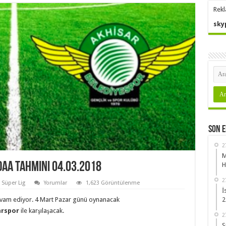
Rekl
sky
Son 
2
M
aa Tahmini 04.03.2018
H
2
 Süper Lig
Yorumlar
1,623 Görüntülenme
İ
vam ediyor. 4 Mart Pazar günü oynanacak
2
arspor
ile karşılaşacak.
2
S