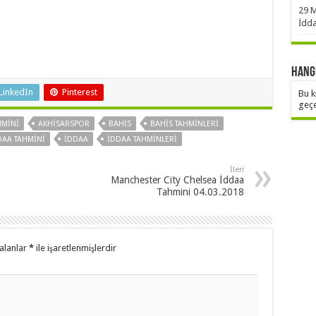
29 M
İdd
Hangi
LinkedIn
Pinterest
Bu k
geçe
HMINI
AKHISARSPOR
BAHIS
BAHIS TAHMINLERI
DAA TAHMINI
IDDAA
IDDAA TAHMINLERI
İleri
Manchester City Chelsea İddaa
Tahmini 04.03.2018
 alanlar
*
ile işaretlenmişlerdir