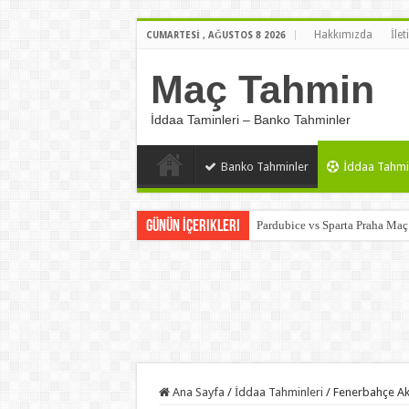
Hakkımızda
İlet
CUMARTESI , AĞUSTOS 8 2026
Maç Tahmin
İddaa Taminleri – Banko Tahminler
Banko Tahminler
İddaa Tahmi
Günün İçerikleri
Pardubice vs Sparta Praha Ma
Ana Sayfa
/
İddaa Tahminleri
/
Fenerbahçe Ak