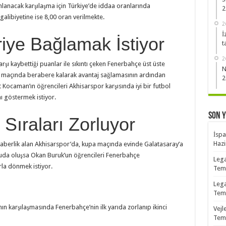
nlanacak karşılaşma için Türkiye’de iddaa oranlarında
2
alibiyetine ise 8,00 oran verilmekte.
2
İ
iye Bağlamak İstiyor
t
2
şı kaybettiği puanlar ile sıkıntı çeken Fenerbahçe üst üste
N
a maçında berabere kalarak avantaj sağlamasının ardından
2
t Kocaman’ın öğrencileri Akhisarspor karşısında iyi bir futbol
ı göstermek istiyor.
Son 
Sıraları Zorluyor
İspa
Hazi
raberlik alan Akhisarspor’da, kupa maçında evinde Galatasaray’a
uda oluşsa Okan Buruk’un öğrencileri Fenerbahçe
Lega
la dönmek istiyor.
Tem
Lega
Tem
ın karşılaşmasında Fenerbahçe’nin ilk yarıda zorlanıp ikinci
Vejl
Tem