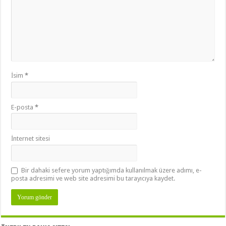
İsim
*
E-posta
*
İnternet sitesi
Bir dahaki sefere yorum yaptığımda kullanılmak üzere adımı, e-
posta adresimi ve web site adresimi bu tarayıcıya kaydet.