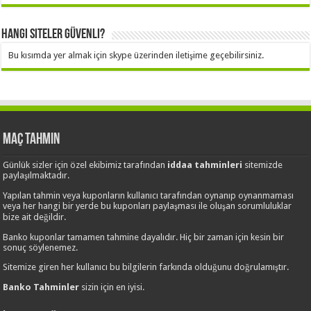
Hangi Siteler Güvenli?
Bu kısımda yer almak için skype üzerinden iletişime geçebilirsiniz.
Maç Tahmin
Günlük sizler için özel ekibimiz tarafından
iddaa tahminleri
sitemizde
paylaşılmaktadır.
Yapılan tahmin veya kuponların kullanıcı tarafından oynanıp oynanmaması
veya her hangi bir yerde bu kuponları paylaşması ile oluşan sorumluluklar
bize ait değildir.
Banko kuponlar tamamen tahmine dayalıdır. Hiç bir zaman için kesin bir
sonuç söylenemez.
Sitemize giren her kullanıcı bu bilgilerin farkında olduğunu doğrulamıştır.
Banko Tahminler
sizin için en iyisi.