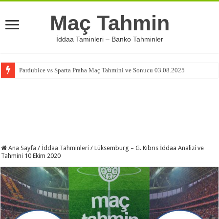
Maç Tahmin
İddaa Taminleri – Banko Tahminler
Pardubice vs Sparta Praha Maç Tahmini ve Sonucu 03.08.2025
Ana Sayfa
/
İddaa Tahminleri
/
Lüksemburg – G. Kıbrıs İddaa Analizi ve
Tahmini 10 Ekim 2020