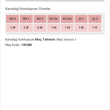
Karadağ Azerbaycan Oranlar
MS 0
MS 1
MS 2
KG Var
KG Yok
ÇŞ 1
ÇŞ 2
1.40
3.25
5.00
1.90
1.50
1.05
1.15
Karadağ Azerbaycan
Maç Tahmini :
Maç Sonucu 1
Maç kodu :
195288