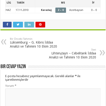
LİG
TARİH
MS
İY
HAZ
17.11.2010
Karadağ
2 – 0
Azerbaycan
0 – 0
Bir Önceki Tahmin
Lüksemburg – G. Kıbrıs İddaa
Analizi ve Tahmini 10 Ekim 2020
İleri
Lihtenştayn – Cebelitarık İddaa
Analizi ve Tahmini 10 Ekim 2020
Bir cevap yazın
E-posta hesabınız yayımlanmayacak.
Gerekli alanlar
*
ile
işaretlenmişlerdir
Yorum
*