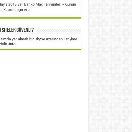
ayıs 2018 Salı Banko Maç Tahminleri – Günün
aa Kuponu
için
eren
 Siteler Güvenli?
ısımda yer almak için skype üzerinden iletişime
bilirsiniz.