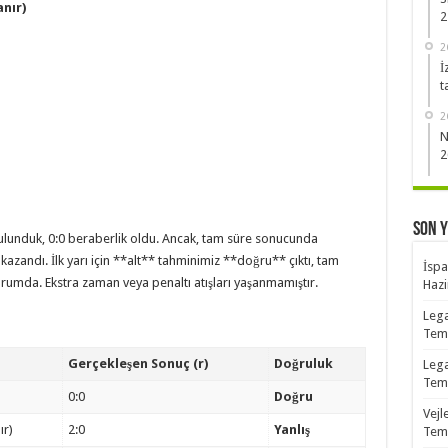
anır)
2
2
İ
t
2
N
2
Son 
lunduk, 0:0 beraberlik oldu. Ancak, tam süre sonucunda
ı kazandı. İlk yarı için **alt** tahminimiz **doğru** çıktı, tam
İspa
urumda. Ekstra zaman veya penaltı atışları yaşanmamıştır.
Hazi
Lega
Tem
Gerçekleşen Sonuç (r)
Doğruluk
Lega
Tem
0:0
Doğru
Vejl
ır)
2:0
Yanlış
Tem