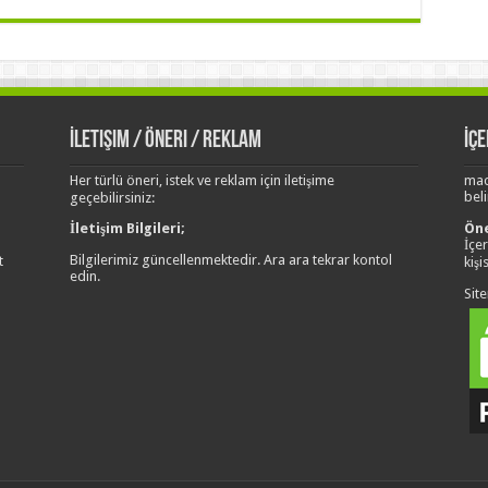
İletişim / Öneri / Reklam
İç
Her türlü öneri, istek ve reklam için iletişime
mac
bel
geçebilirsiniz:
İletişim Bilgileri;
Öne
İçer
Bilgilerimiz güncellenmektedir. Ara ara tekrar kontol
t
kişi
edin.
Sit