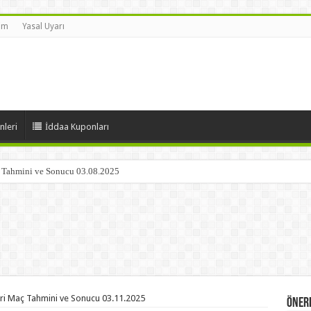
şim
Yasal Uyarı
nleri
İddaa Kuponları
ç Tahmini ve Sonucu 03.08.2025
ari Maç Tahmini ve Sonucu 03.11.2025
Öneri