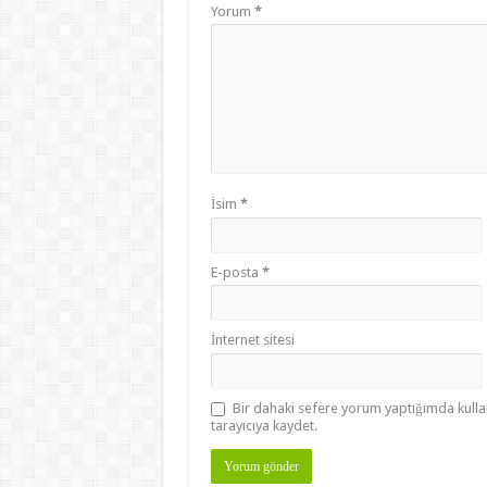
Yorum
*
İsim
*
E-posta
*
İnternet sitesi
Bir dahaki sefere yorum yaptığımda kulla
tarayıcıya kaydet.