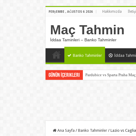
Hakkımızda
İleti
PERŞEMBE , AĞUSTOS 6 2026
Maç Tahmin
İddaa Taminleri – Banko Tahminler
Banko Tahminler
İddaa Tahmi
Günün İçerikleri
Pardubice vs Sparta Praha Ma
Ana Sayfa
/
Banko Tahminler
/
Lazio vs Cagli