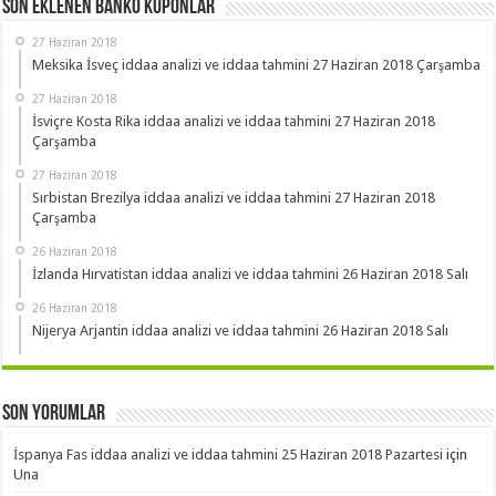
Son Eklenen Banko Kuponlar
27 Haziran 2018
Meksika İsveç iddaa analizi ve iddaa tahmini 27 Haziran 2018 Çarşamba
27 Haziran 2018
İsviçre Kosta Rika iddaa analizi ve iddaa tahmini 27 Haziran 2018
Çarşamba
27 Haziran 2018
Sırbistan Brezilya iddaa analizi ve iddaa tahmini 27 Haziran 2018
Çarşamba
26 Haziran 2018
İzlanda Hırvatistan iddaa analizi ve iddaa tahmini 26 Haziran 2018 Salı
26 Haziran 2018
Nijerya Arjantin iddaa analizi ve iddaa tahmini 26 Haziran 2018 Salı
Son Yorumlar
İspanya Fas iddaa analizi ve iddaa tahmini 25 Haziran 2018 Pazartesi
için
Una