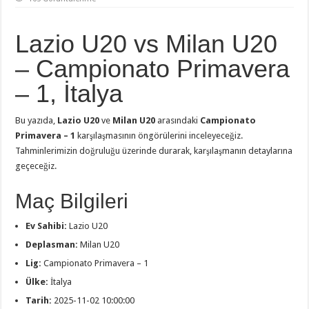
Lazio U20 vs Milan U20
– Campionato Primavera
– 1, İtalya
Bu yazıda,
Lazio U20
ve
Milan U20
arasındaki
Campionato
Primavera – 1
karşılaşmasının öngörülerini inceleyeceğiz.
Tahminlerimizin doğruluğu üzerinde durarak, karşılaşmanın detaylarına
geçeceğiz.
Maç Bilgileri
Ev Sahibi:
Lazio U20
Deplasman:
Milan U20
Lig:
Campionato Primavera – 1
Ülke:
İtalya
Tarih:
2025-11-02 10:00:00