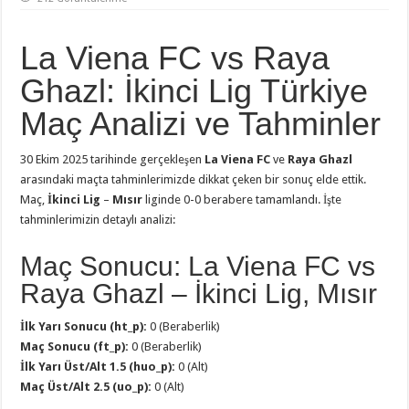
La Viena FC vs Raya
Ghazl: İkinci Lig Türkiye
Maç Analizi ve Tahminler
30 Ekim 2025 tarihinde gerçekleşen
La Viena FC
ve
Raya Ghazl
arasındaki maçta tahminlerimizde dikkat çeken bir sonuç elde ettik.
Maç,
İkinci Lig
–
Mısır
liginde 0-0 berabere tamamlandı. İşte
tahminlerimizin detaylı analizi:
Maç Sonucu: La Viena FC vs
Raya Ghazl – İkinci Lig, Mısır
İlk Yarı Sonucu (ht_p):
0 (Beraberlik)
Maç Sonucu (ft_p):
0 (Beraberlik)
İlk Yarı Üst/Alt 1.5 (huo_p):
0 (Alt)
Maç Üst/Alt 2.5 (uo_p):
0 (Alt)