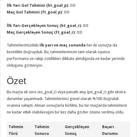
İlk Yarı Gol Tahmini (ht_goal_p):
0:0
Maç Gol Tahmini (ft_goal_p):
0:0
İlk Yarı Gerçekleşen Sonuç (ht_goal_r):
0:0
Maç Gerçekleşen Sonuç (ft_goal_r):
0:0
Tahminlerimizdeki
ilk yarı ve maç sonunda
her iki sonuçta da
kesinlikle doğruyduk. Bu, tahminlerimizin tam olarak oyuncu
performansı ve rakip özellikleri dikkate alındığında ne kadar yerinde
olduğunu gösteriyor.
Özet
Bu maçta ek süre (ex_goal_r) veya penaltı atışı (pe_goal_r) gibi ekstra
durumlar yaşanmadı. Tahminlerimiz genel olarak %100 doğruluk
oranına sahipti. Alınan sonuçlarla birlikte, bu tür maçlarda tahminlerin
ne kadar etkili olabileceğini bir kez daha gözler önüne serilmiş oldu.
Tahmin
Tahmin
Gerçekleşen
Başarı
Türü
Sonucu
Sonuç
Durumu