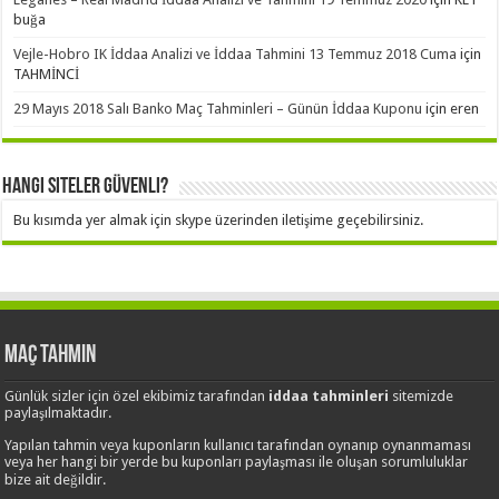
buğa
Vejle-Hobro IK İddaa Analizi ve İddaa Tahmini 13 Temmuz 2018 Cuma
için
TAHMİNCİ
29 Mayıs 2018 Salı Banko Maç Tahminleri – Günün İddaa Kuponu
için
eren
Hangi Siteler Güvenli?
Bu kısımda yer almak için skype üzerinden iletişime geçebilirsiniz.
Maç Tahmin
Günlük sizler için özel ekibimiz tarafından
iddaa tahminleri
sitemizde
paylaşılmaktadır.
Yapılan tahmin veya kuponların kullanıcı tarafından oynanıp oynanmaması
veya her hangi bir yerde bu kuponları paylaşması ile oluşan sorumluluklar
bize ait değildir.