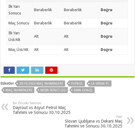
İlk Yarı
Beraberlik
Beraberlik
Doğru
Sonucu
Maç Sonucu
Beraberlik
Beraberlik
Doğru
İlk Yarı
Alt
Alt
Doğru
Üst/Alt
Maç Üst/Alt
Alt
Alt
Doğru
Etiketler
30.10.2025 MAÇ TAHMINLERI
FUTBOL
LA VIENA FC
MAÇ TAHMINLERI
MISIR İKINCI LIG
RAYA GHAZL
Bir Önceki Tahmin
Dayrout vs Asyut Petrol Maç
Tahmini ve Sonucu 30.10.2025
İleri
Slovan Ljubljana vs Dekani Maç
Tahmini ve Sonucu 30.10.2025