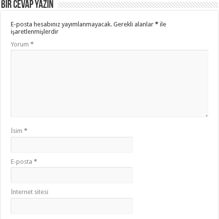
Bir cevap yazın
E-posta hesabınız yayımlanmayacak.
Gerekli alanlar
*
ile
işaretlenmişlerdir
Yorum
*
İsim
*
E-posta
*
İnternet sitesi