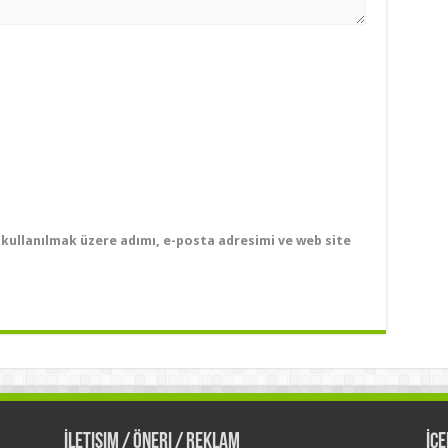
kullanılmak üzere adımı, e-posta adresimi ve web site
İletişim / Öneri / Reklam
İç