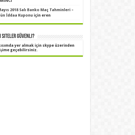
MİNCİ
Mayıs 2018 Salı Banko Maç Tahminleri –
ün İddaa Kuponu
için
eren
 Siteler Güvenli?
kısımda yer almak için skype üzerinden
işime geçebilirsiniz.