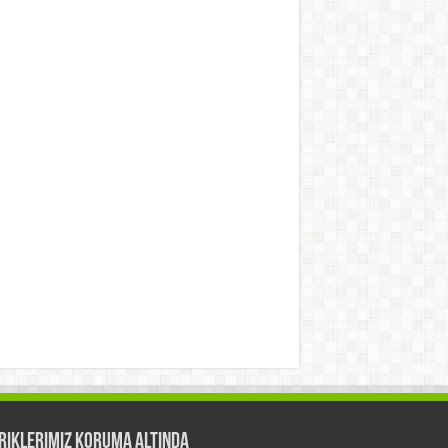
eriklerimiz Koruma Altında