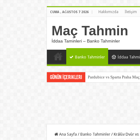
Hakkımızda
İletişim
CUMA , AĞUSTOS 7 2026
Maç Tahmin
İddaa Taminleri – Banko Tahminler
Banko Tahminler
İddaa Tahmi
Günün İçerikleri
Pardubice vs Sparta Praha Ma
Ana Sayfa
/
Banko Tahminler
/
Králův Dvůr vs