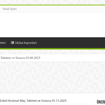
Yasal Uyarı
nleri
İddaa Kuponları
ç Tahmini ve Sonucu 03.08.2025
 Sokol Hostouň Maç Tahmini ve Sonucu 01.11.2025
Öneri