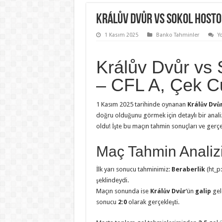
Králův Dvůr vs Sokol Hosto
1 Kasım 2025
Banko Tahminler
Y
Králův Dvůr vs 
– CFL A, Çek C
1 Kasım 2025 tarihinde oynanan
Králův Dvů
doğru olduğunu görmek için detaylı bir analiz
oldu! İşte bu maçın tahmin sonuçları ve gerçek 
Maç Tahmin Analiz
İlk yarı sonucu tahminimiz:
Beraberlik
(ht_p
şeklindeydi.
Maçın sonunda ise
Králův Dvůr
‘ün
galip
gele
sonucu
2:0
olarak gerçekleşti.