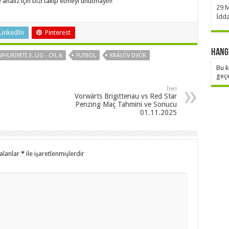
analiz için bizi takip etmeyi unutmayın!
29 M
İdd
LinkedIn
Pinterest
Hangi
HURIYETI 3. LIG - CFL A
FUTBOL
KRÁLŮV DVŮR
Bu k
geçe
İleri
Vorwärts Brigittenau vs Red Star
Penzing Maç Tahmini ve Sonucu
01.11.2025
 alanlar
*
ile işaretlenmişlerdir