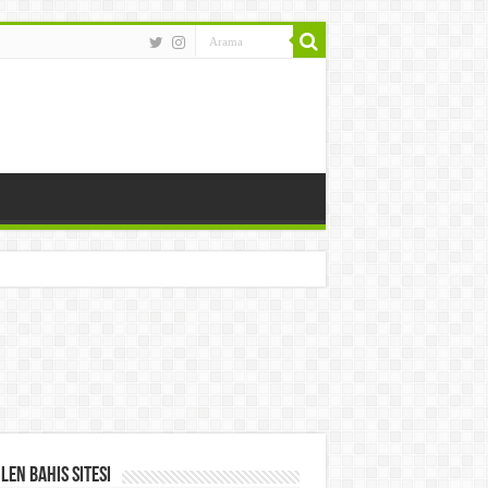
len Bahis Sitesi