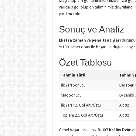
Maçta toplam gol tahminlerimizden
2.5
gol ü
yarıda 0 gol olup ön tahminimiz doğrulandı,
yardımcı oldu.
Sonuç ve Analiz
Ekstra zaman
ve
penaltı atışları
durumund
%100 isabet oranı ile başarılı olduğunu söyley
Özet Tablosu
Tahmin Türü
Tahmin (
İlk Yarı Sonucu
Beraberlik
Maç Sonucu
Ev sahibi 
İlk Yarı 1.5 Gol Altı/Üstü
Alt (0)
Toplam 2.5 Gol Altı/Üstü
Alt (0)
Genel başarı oranımız %100!
Králův Dvůr
v