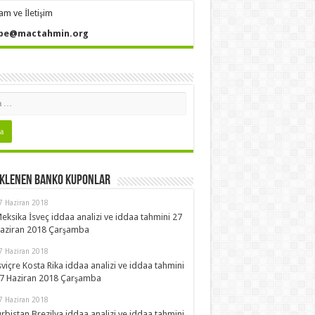
am ve İletişim
pe@mactahmin.org
Eklenen Banko Kuponlar
7 Haziran 2018
eksika İsveç iddaa analizi ve iddaa tahmini 27
aziran 2018 Çarşamba
7 Haziran 2018
sviçre Kosta Rika iddaa analizi ve iddaa tahmini
7 Haziran 2018 Çarşamba
7 Haziran 2018
ırbistan Brezilya iddaa analizi ve iddaa tahmini