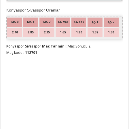
Konyaspor Sivasspor Oranlar
MS 0
MS 1
MS 2
KG Var
KG Yok
ÇŞ 1
ÇŞ 2
2.40
2.85
2.35
1.65
1.80
1.32
1.30
Konyaspor Sivasspor
Maç Tahmini :
Maç Sonucu 2
Maç kodu :
112701