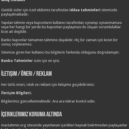
Günlük sizler için özel ekibimiz tarafından
iddaa tahminleri
sitemizde
paylaşılmaktadır.
Yapılan tahmin veya kuponların kullanıcı tarafından oynanıp oynanmaması
veya her hangi bir yerde bu kuponları paylaşması ile oluşan sorumluluklar
bize ait değildir.
Banko kuponlar tamamen tahmine dayalıdır. Hiç bir zaman için kesin bir
sonuç söylenemez.
Sitemize giren her kullanıcı bu bilgilerin farkında olduğunu doğrulamıştır.
Banko Tahminler
sizin için en iyisi.
İletişim / Öneri / Reklam
Her türlü öneri, istek ve reklam için iletişime geçebilirsiniz:
İletişim Bilgileri;
Bilgilerimiz güncellenmektedir. Ara ara tekrar kontol edin.
İçeriklerimiz Koruma Altında
mactahmin.org sitesinde yayınlanan içerikleri kaynak belirtmeden paylaşanlar