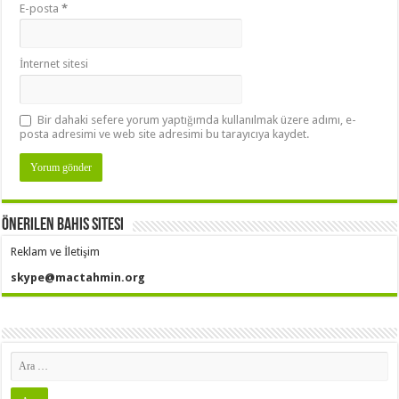
E-posta
*
İnternet sitesi
Bir dahaki sefere yorum yaptığımda kullanılmak üzere adımı, e-
posta adresimi ve web site adresimi bu tarayıcıya kaydet.
Önerilen Bahis Sitesi
Reklam ve İletişim
skype@mactahmin.org