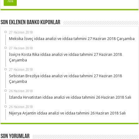
Son Eklenen Banko Kuponlar
27 Haziran 2018
Meksika İsveç iddaa analizi ve iddaa tahmini 27 Haziran 2018 Çarşamba
27 Haziran 2018
İsviçre Kosta Rika iddaa analizi ve iddaa tahmini 27 Haziran 2018
Çarşamba
27 Haziran 2018
Sırbistan Brezilya iddaa analizi ve iddaa tahmini 27 Haziran 2018
Çarşamba
26 Haziran 2018
İzlanda Hırvatistan iddaa analizi ve iddaa tahmini 26 Haziran 2018 Salı
26 Haziran 2018
Nijerya Arjantin iddaa analizi ve iddaa tahmini 26 Haziran 2018 Salı
Son Yorumlar