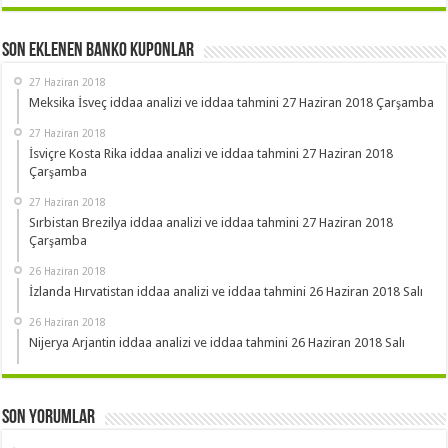
Son Eklenen Banko Kuponlar
27 Haziran 2018
Meksika İsveç iddaa analizi ve iddaa tahmini 27 Haziran 2018 Çarşamba
27 Haziran 2018
İsviçre Kosta Rika iddaa analizi ve iddaa tahmini 27 Haziran 2018
Çarşamba
27 Haziran 2018
Sırbistan Brezilya iddaa analizi ve iddaa tahmini 27 Haziran 2018
Çarşamba
26 Haziran 2018
İzlanda Hırvatistan iddaa analizi ve iddaa tahmini 26 Haziran 2018 Salı
26 Haziran 2018
Nijerya Arjantin iddaa analizi ve iddaa tahmini 26 Haziran 2018 Salı
Son Yorumlar