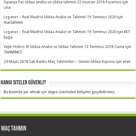
İspanya Fas iddaa analizi ve iddaa tahmini 25 Haziran 2018 Pazartesi
için
Una
Leganes – Real Madrid İddaa Analizi ve Tahmini 19 Temmuz 2020
için
mactahmin
Leganes – Real Madrid İddaa Analizi ve Tahmini 19 Temmuz 2020
için
KET
buğa
Vejle-Hobro IK İddaa Analizi ve İddaa Tahmini 13 Temmuz 2018 Cuma
için
TAHMİNCİ
29 Mayıs 2018 Salı Banko Maç Tahminleri – Günün İddaa Kuponu
için
eren
Hangi Siteler Güvenli?
Bu kısımda yer almak için skype üzerinden iletişime geçebilirsiniz.
Maç Tahmin