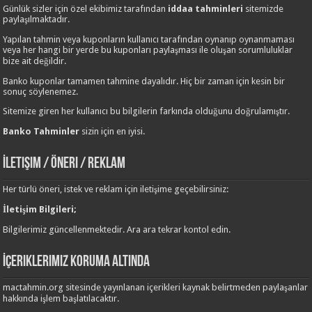
Günlük sizler için özel ekibimiz tarafından
iddaa tahminleri
sitemizde
paylaşılmaktadır.
Yapılan tahmin veya kuponların kullanıcı tarafından oynanıp oynanmaması
veya her hangi bir yerde bu kuponları paylaşması ile oluşan sorumluluklar
bize ait değildir.
Banko kuponlar tamamen tahmine dayalıdır. Hiç bir zaman için kesin bir
sonuç söylenemez.
Sitemize giren her kullanıcı bu bilgilerin farkında olduğunu doğrulamıştır.
Banko Tahminler
sizin için en iyisi.
İletişim / Öneri / Reklam
Her türlü öneri, istek ve reklam için iletişime geçebilirsiniz:
İletişim Bilgileri;
Bilgilerimiz güncellenmektedir. Ara ara tekrar kontol edin.
İçeriklerimiz Koruma Altında
mactahmin.org sitesinde yayınlanan içerikleri kaynak belirtmeden paylaşanlar
hakkında işlem başlatılacaktır.