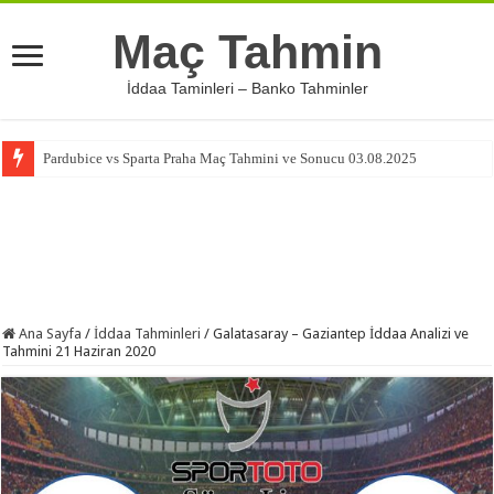
Maç Tahmin
İddaa Taminleri – Banko Tahminler
Pardubice vs Sparta Praha Maç Tahmini ve Sonucu 03.08.2025
Ana Sayfa
/
İddaa Tahminleri
/
Galatasaray – Gaziantep İddaa Analizi ve
Tahmini 21 Haziran 2020