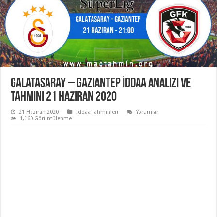
Galatasaray – Gaziantep İddaa Analizi ve
Tahmini 21 Haziran 2020
21 Haziran 2020
İddaa Tahminleri
Yorumlar
1,160 Görüntülenme