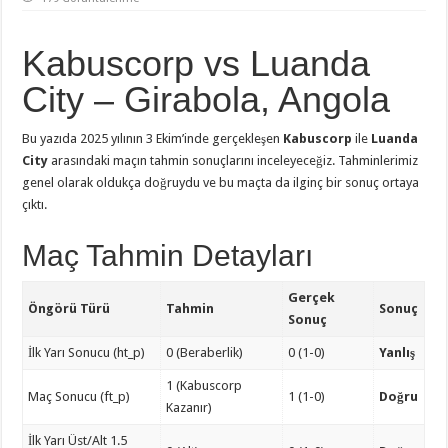
Kabuscorp vs Luanda
City – Girabola, Angola
Bu yazıda 2025 yılının 3 Ekim’inde gerçekleşen
Kabuscorp
ile
Luanda
City
arasındaki maçın tahmin sonuçlarını inceleyeceğiz. Tahminlerimiz
genel olarak oldukça doğruydu ve bu maçta da ilginç bir sonuç ortaya
çıktı.
Maç Tahmin Detayları
Gerçek
Öngörü Türü
Tahmin
Sonuç
Sonuç
İlk Yarı Sonucu (ht_p)
0 (Beraberlik)
0 (1-0)
Yanlış
1 (Kabuscorp
Maç Sonucu (ft_p)
1 (1-0)
Doğru
Kazanır)
İlk Yarı Üst/Alt 1.5