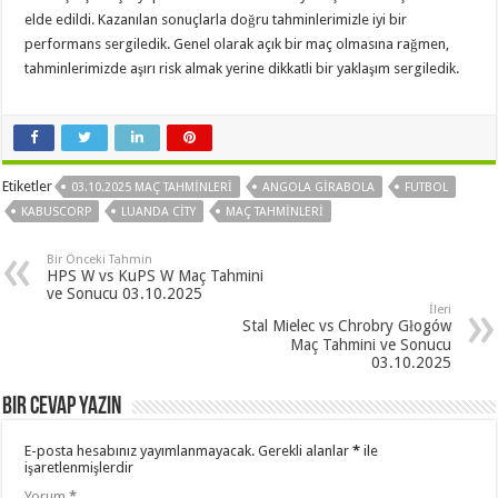
elde edildi. Kazanılan sonuçlarla doğru tahminlerimizle iyi bir
performans sergiledik. Genel olarak açık bir maç olmasına rağmen,
tahminlerimizde aşırı risk almak yerine dikkatli bir yaklaşım sergiledik.
Etiketler
03.10.2025 MAÇ TAHMINLERI
ANGOLA GIRABOLA
FUTBOL
KABUSCORP
LUANDA CITY
MAÇ TAHMINLERI
Bir Önceki Tahmin
HPS W vs KuPS W Maç Tahmini
ve Sonucu 03.10.2025
İleri
Stal Mielec vs Chrobry Głogów
Maç Tahmini ve Sonucu
03.10.2025
Bir cevap yazın
E-posta hesabınız yayımlanmayacak.
Gerekli alanlar
*
ile
işaretlenmişlerdir
Yorum
*