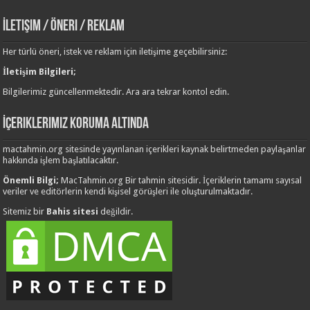
İletişim / Öneri / Reklam
Her türlü öneri, istek ve reklam için iletişime geçebilirsiniz:
İletişim Bilgileri;
Bilgilerimiz güncellenmektedir. Ara ara tekrar kontol edin.
İçeriklerimiz Koruma Altında
mactahmin.org sitesinde yayınlanan içerikleri kaynak belirtmeden paylaşanlar
hakkında işlem başlatılacaktır.
Önemli Bilgi;
MacTahmin.org Bir tahmin sitesidir. İçeriklerin tamamı sayısal
veriler ve editörlerin kendi kişisel görüşleri ile oluşturulmaktadır.
Sitemiz bir
Bahis sitesi
değildir.