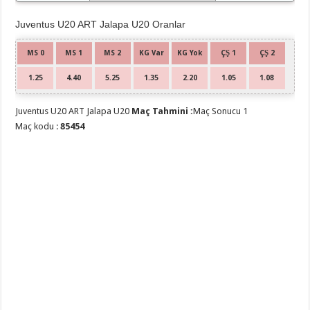
Juventus U20 ART Jalapa U20 Oranlar
MS 0
MS 1
MS 2
KG Var
KG Yok
ÇŞ 1
ÇŞ 2
1.25
4.40
5.25
1.35
2.20
1.05
1.08
Juventus U20 ART Jalapa U20
Maç Tahmini :
Maç Sonucu 1
Maç kodu :
85454