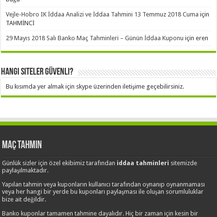
Vejle-Hobro IK İddaa Analizi ve İddaa Tahmini 13 Temmuz 2018 Cuma
için
TAHMİNCİ
29 Mayıs 2018 Salı Banko Maç Tahminleri – Günün İddaa Kuponu
için
eren
Hangi Siteler Güvenli?
Bu kısımda yer almak için skype üzerinden iletişime geçebilirsiniz.
Maç Tahmin
Günlük sizler için özel ekibimiz tarafından
iddaa tahminleri
sitemizde
paylaşılmaktadır.
Yapılan tahmin veya kuponların kullanıcı tarafından oynanıp oynanmaması
veya her hangi bir yerde bu kuponları paylaşması ile oluşan sorumluluklar
bize ait değildir.
Banko kuponlar tamamen tahmine dayalıdır. Hiç bir zaman için kesin bir