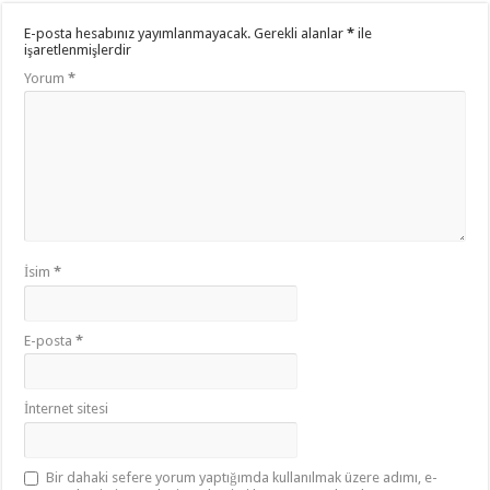
E-posta hesabınız yayımlanmayacak.
Gerekli alanlar
*
ile
işaretlenmişlerdir
Yorum
*
İsim
*
E-posta
*
İnternet sitesi
Bir dahaki sefere yorum yaptığımda kullanılmak üzere adımı, e-