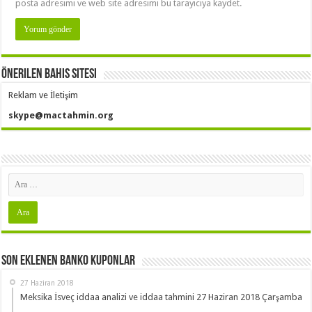
posta adresimi ve web site adresimi bu tarayıcıya kaydet.
Önerilen Bahis Sitesi
Reklam ve İletişim
skype@mactahmin.org
Son Eklenen Banko Kuponlar
27 Haziran 2018
Meksika İsveç iddaa analizi ve iddaa tahmini 27 Haziran 2018 Çarşamba