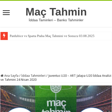
Maç Tahmin
İddaa Taminleri – Banko Tahminler
Pardubice vs Sparta Praha Maç Tahmini ve Sonucu 03.08.2025
Ana Sayfa
/
İddaa Tahminleri
/
Juventus U20 – ART Jalapa U20 İddaa Analizi
ve Tahmini 24 Nisan 2020