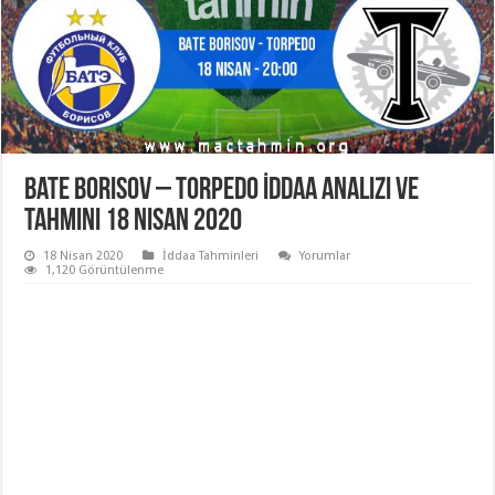
Bate Borisov – Torpedo İddaa Analizi ve
Tahmini 18 Nisan 2020
18 Nisan 2020
İddaa Tahminleri
Yorumlar
1,120 Görüntülenme