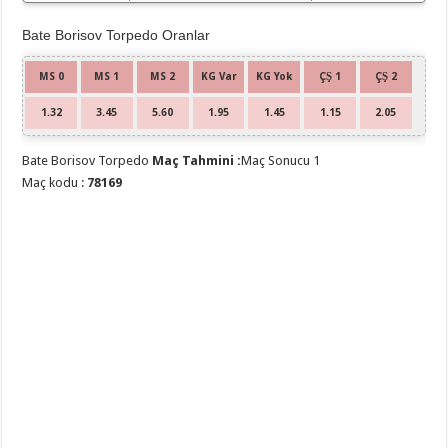
Bate Borisov Torpedo Oranlar
MS 0
MS 1
MS 2
KG Var
KG Yok
ÇŞ 1
ÇŞ 2
1.32
3.45
5.60
1.95
1.45
1.15
2.05
Bate Borisov Torpedo
Maç Tahmini :
Maç Sonucu 1
Maç kodu :
78169