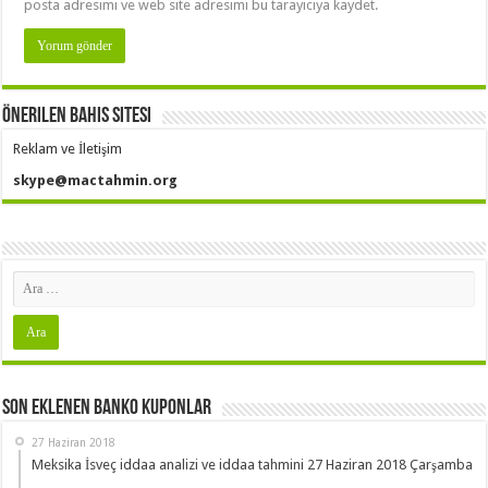
posta adresimi ve web site adresimi bu tarayıcıya kaydet.
Önerilen Bahis Sitesi
Reklam ve İletişim
skype@mactahmin.org
Son Eklenen Banko Kuponlar
27 Haziran 2018
Meksika İsveç iddaa analizi ve iddaa tahmini 27 Haziran 2018 Çarşamba