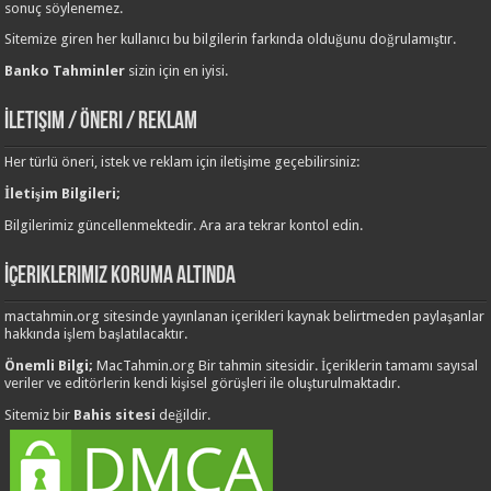
sonuç söylenemez.
Sitemize giren her kullanıcı bu bilgilerin farkında olduğunu doğrulamıştır.
Banko Tahminler
sizin için en iyisi.
İletişim / Öneri / Reklam
Her türlü öneri, istek ve reklam için iletişime geçebilirsiniz:
İletişim Bilgileri;
Bilgilerimiz güncellenmektedir. Ara ara tekrar kontol edin.
İçeriklerimiz Koruma Altında
mactahmin.org sitesinde yayınlanan içerikleri kaynak belirtmeden paylaşanlar
hakkında işlem başlatılacaktır.
Önemli Bilgi;
MacTahmin.org Bir tahmin sitesidir. İçeriklerin tamamı sayısal
veriler ve editörlerin kendi kişisel görüşleri ile oluşturulmaktadır.
Sitemiz bir
Bahis sitesi
değildir.