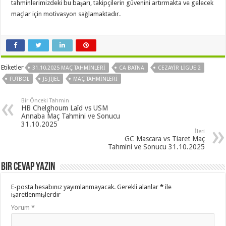
tahminlerimizdeki bu başarı, takipçilerin güvenini artırmakta ve gelecek
maçlar için motivasyon sağlamaktadır.
Etiketler
31.10.2025 MAÇ TAHMINLERI
CA BATNA
CEZAYIR LIGUE 2
FUTBOL
JS JIJEL
MAÇ TAHMINLERI
Bir Önceki Tahmin
HB Chelghoum Laïd vs USM
Annaba Maç Tahmini ve Sonucu
31.10.2025
İleri
GC Mascara vs Tiaret Maç
Tahmini ve Sonucu 31.10.2025
Bir cevap yazın
E-posta hesabınız yayımlanmayacak.
Gerekli alanlar
*
ile
işaretlenmişlerdir
Yorum
*