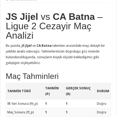
JS Jijel
vs
CA Batna
–
Ligue 2 Cezayir Maç
Analizi
Bu yazıda,
JS Jijel
ve
CA Batna
takımları arasındaki maçı detaylı bir
şekilde analiz edeceğiz. Tahminlerimizin doğruluğu göz önünde
bulundurulduğunda, sonuçların büyük ölçüde beklediğimiz gibi
geliştiğini söyleyebiliriz.
Maç Tahminleri
TAHMIN
GERÇEK SONUÇ
TAHMIN TÜRÜ
DURUM
(P)
(R)
İlk Yarı Sonucu (ht_p)
1
1
Doğru
Maç Sonucu (ft_p)
1
1
Doğru