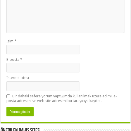
İsim
*
E-posta
*
İnternet sitesi
Bir dahaki sefere yorum yaptığımda kullanılmak üzere adımı, e-
posta adresimi ve web site adresimi bu tarayıcıya kaydet.
Önerilen Bahis Sitesi