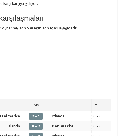
e karşı karşıya geliyor.
karşılaşmaları
ar oynanmış son
5 maçın
sonuçları aşağıdadır.
MS
İY
Danimarka
2 – 1
İzlanda
0 – 0
İzlanda
0 – 2
Danimarka
0 – 0