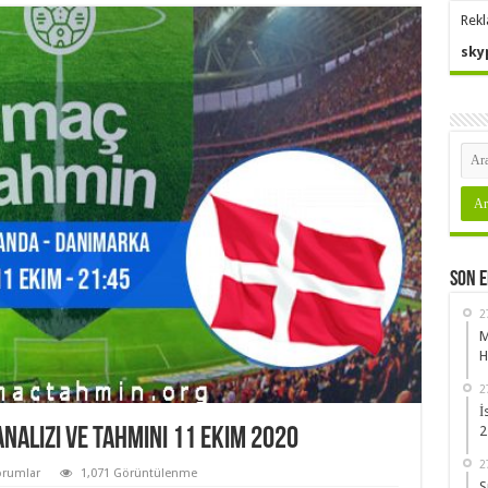
Rekl
sky
Son 
2
M
H
2
İ
2
nalizi ve Tahmini 11 Ekim 2020
2
orumlar
1,071 Görüntülenme
S