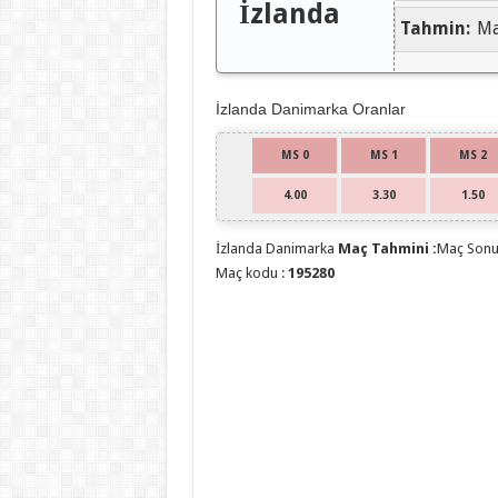
İzlanda
Tahmin:
Ma
İzlanda Danimarka Oranlar
MS 0
MS 1
MS 2
4.00
3.30
1.50
İzlanda Danimarka
Maç Tahmini :
Maç Sonu
Maç kodu :
195280