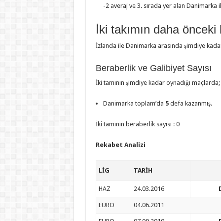
-2 averaj ve 3. sırada yer alan Danimarka il
İki takımın daha önceki 
İzlanda ile Danimarka arasında şimdiye kad
Beraberlik ve Galibiyet Sayısı
İki tamının şimdiye kadar oynadığı maçlarda;
Danimarka toplam’da
5
defa kazanmış.
İki tamının beraberlik sayısı : 0
Rekabet Analizi
LİG
TARİH
HAZ
24.03.2016
EURO
04.06.2011