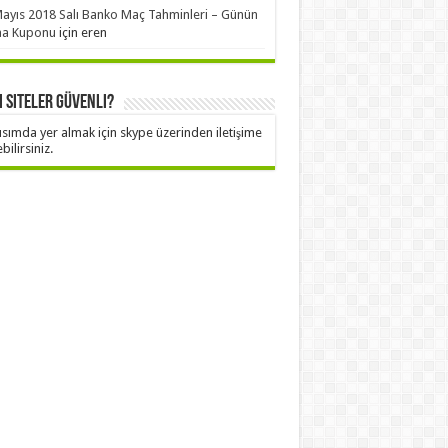
ayıs 2018 Salı Banko Maç Tahminleri – Günün
aa Kuponu
için
eren
 Siteler Güvenli?
ısımda yer almak için skype üzerinden iletişime
bilirsiniz.