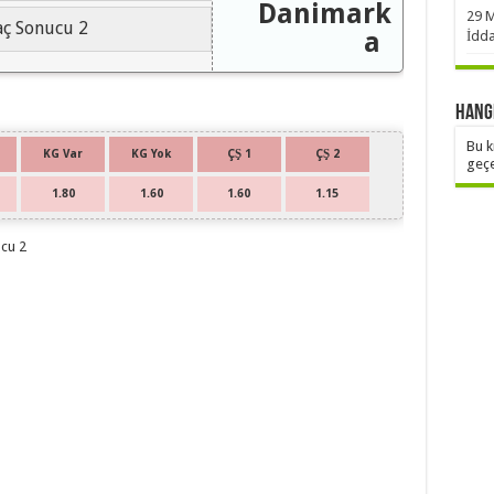
Danimark
29 M
ç Sonucu 2
a
İdd
Hangi
Bu k
KG Var
KG Yok
ÇŞ 1
ÇŞ 2
geçe
1.80
1.60
1.60
1.15
cu 2