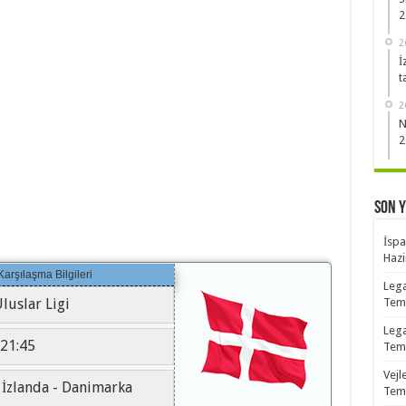
2
2
İ
t
2
N
2
Son 
İspa
Hazi
Karşılaşma Bilgileri
Lega
Tem
luslar Ligi
Lega
21:45
Tem
Vejl
İzlanda - Danimarka
Tem