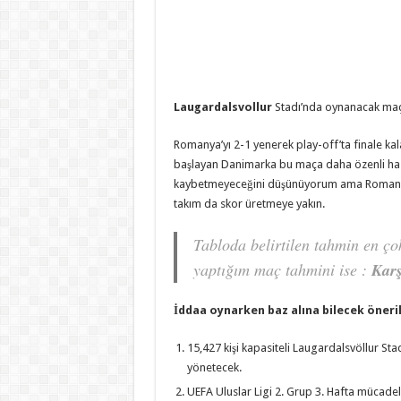
Laugardalsvollur
Stadı’nda oynanacak ma
Romanya’yı 2-1 yenerek play-off’ta finale kal
başlayan Danimarka bu maça daha özenli hazırl
kaybetmeyeceğini düşünüyorum ama Romanya m
takım da skor üretmeye yakın.
Tabloda belirtilen tahmin en çok
yaptığım maç tahmini ise :
Karş
İddaa oynarken baz alına bilecek öneri
15,427 kişi kapasiteli Laugardalsvöllur St
yönetecek.
UEFA Uluslar Ligi 2. Grup 3. Hafta mücadel