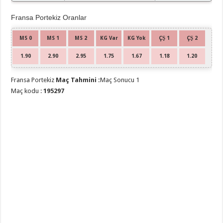
Fransa Portekiz Oranlar
MS 0
MS 1
MS 2
KG Var
KG Yok
ÇŞ 1
ÇŞ 2
1.90
2.90
2.95
1.75
1.67
1.18
1.20
Fransa Portekiz
Maç Tahmini :
Maç Sonucu 1
Maç kodu :
195297