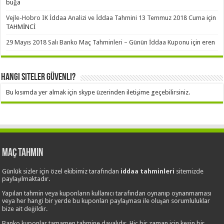
buğa
Vejle-Hobro IK İddaa Analizi ve İddaa Tahmini 13 Temmuz 2018 Cuma
için
TAHMİNCİ
29 Mayıs 2018 Salı Banko Maç Tahminleri – Günün İddaa Kuponu
için
eren
Hangi Siteler Güvenli?
Bu kısımda yer almak için skype üzerinden iletişime geçebilirsiniz.
Maç Tahmin
Günlük sizler için özel ekibimiz tarafından
iddaa tahminleri
sitemizde
paylaşılmaktadır.
Yapılan tahmin veya kuponların kullanıcı tarafından oynanıp oynanmaması
veya her hangi bir yerde bu kuponları paylaşması ile oluşan sorumluluklar
bize ait değildir.
Banko kuponlar tamamen tahmine dayalıdır. Hiç bir zaman için kesin bir