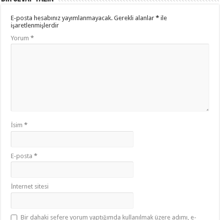
E-posta hesabınız yayımlanmayacak.
Gerekli alanlar
*
ile
işaretlenmişlerdir
Yorum
*
İsim
*
E-posta
*
İnternet sitesi
Bir dahaki sefere yorum yaptığımda kullanılmak üzere adımı, e-