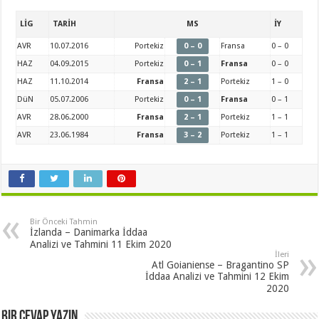
LİG
TARİH
MS
İY
AVR
10.07.2016
Portekiz
0 – 0
Fransa
0 – 0
HAZ
04.09.2015
Portekiz
0 – 1
Fransa
0 – 0
HAZ
11.10.2014
Fransa
2 – 1
Portekiz
1 – 0
DüN
05.07.2006
Portekiz
0 – 1
Fransa
0 – 1
AVR
28.06.2000
Fransa
2 – 1
Portekiz
1 – 1
AVR
23.06.1984
Fransa
3 – 2
Portekiz
1 – 1
Bir Önceki Tahmin
İzlanda – Danimarka İddaa
Analizi ve Tahmini 11 Ekim 2020
İleri
Atl Goianiense – Bragantino SP
İddaa Analizi ve Tahmini 12 Ekim
2020
Bir cevap yazın